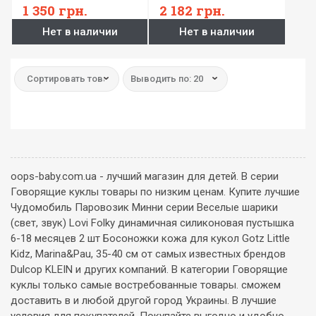
комбинезоне, 36 см
розовом
1 350
грн.
2 182
грн.
Нет в наличии
Нет в наличии
Сортировать товар:
Выводить по: 20
oops-baby.com.ua - лучший магазин для детей. В серии
Говорящие куклы товары по низким ценам. Купите лучшие
Чудомобиль Паровозик Минни серии Веселые шарики
(свет, звук) Lovi Folky динамичная силиконовая пустышка
6-18 месяцев 2 шт Босоножки кожа для кукол Gotz Little
Kidz, Marina&Pau, 35-40 см от самых известных брендов
Dulcop KLEIN и других компаний. В категории Говорящие
куклы только самые востребованные товары. сможем
доставить в и любой другой город Украины. В лучшие