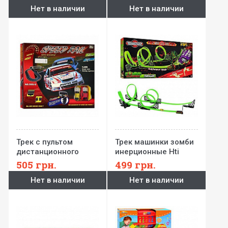
Нет в наличии
Нет в наличии
Трек с пультом
Трек машинки зомби
дистанционного
инерционные Hti
управления Bambi
505
грн.
499
грн.
Нет в наличии
Нет в наличии