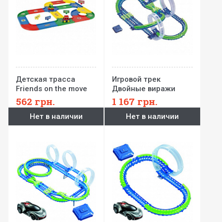
Детская трасса
Игровой трек
Friends on the move
Двойные виражи
4,3 м Wader
серии Wave Racers
562
грн.
1 167
грн.
(трек 3 петли, 1
Нет в наличии
Нет в наличии
сенсорные модели,
заряд. устройство)