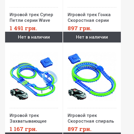
Игровой трек Cупер
Игровой трек Гонка
Петли серии Wave
Скоростная серии
Racers (трек 3 петли,
Wave Racers (трек 1
1 491
грн.
897
грн.
2 сенсорные модели,
петля, 1 сенсорн.
Нет в наличии
Нет в наличии
заряд. устройство)
модель, заряд. устр-
во)
Игровой трек
Игровой трек
Захватывающие
Скоростная спираль
горки серии Wave
серии Wave Racers
1 167
грн.
897
грн.
Racers (трек со
(трек со спиралью,