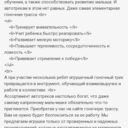
обучения, а также способствовать развитию малыша. И
автотрекам в этом нет равных. Даже самая элементарная
гоночная трасса <br>
<ul>
<li>Тренирует внимательность </li>
<li>Учит ребенка быстро реагировать</li>
<li>Развивает мелкую моторику</li>
<li>Повышает терпеливость, сосредоточенность и
ловкость </li>
<li>Прививает стремление к победе</li>
</ul>
<br>
А при участии нескольких ребят игрушечный гоночный трек
превращается в инструмент, обучающий взаимовыручке и
работе в коллективе. <br>
Ассортимент автотреков настолько богат, что даже
самому капризному мальчишке обязательно что-то
приглянется. Приобретая у нас на сайте гоночную трассу,
Вам не нужно будет беспокоиться за ее работу. Мы
предлагаем игрушки только от проверенных и надежных
производителей, которые изготавливаются из материалов