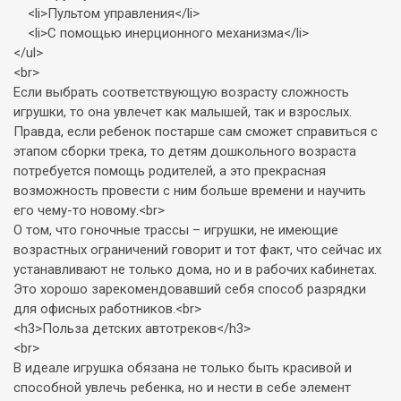
<li>Пультом управления</li>
<li>С помощью инерционного механизма</li>
</ul>
<br>
Если выбрать соответствующую возрасту сложность
игрушки, то она увлечет как малышей, так и взрослых.
Правда, если ребенок постарше сам сможет справиться с
этапом сборки трека, то детям дошкольного возраста
потребуется помощь родителей, а это прекрасная
возможность провести с ним больше времени и научить
его чему-то новому.<br>
О том, что гоночные трассы – игрушки, не имеющие
возрастных ограничений говорит и тот факт, что сейчас их
устанавливают не только дома, но и в рабочих кабинетах.
Это хорошо зарекомендовавший себя способ разрядки
для офисных работников.<br>
<h3>Польза детских автотреков</h3>
<br>
В идеале игрушка обязана не только быть красивой и
способной увлечь ребенка, но и нести в себе элемент