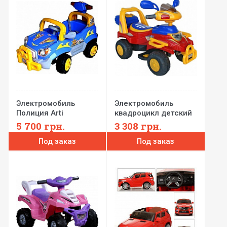
Электромобиль
Электромобиль
Полиция Arti
квадроцикл детский
Arti
5 700
грн.
3 308
грн.
Под заказ
Под заказ