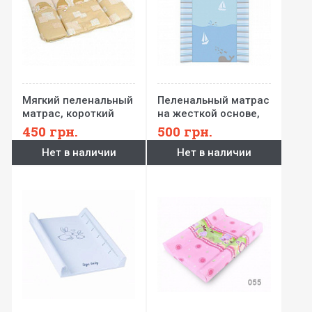
Мягкий пеленальный
Пеленальный матрас
матрас, короткий
на жесткой основе,
70х50 см Ceba Baby
длинный 80x50 см
450
грн.
500
грн.
Ceba Baby
Нет в наличии
Нет в наличии