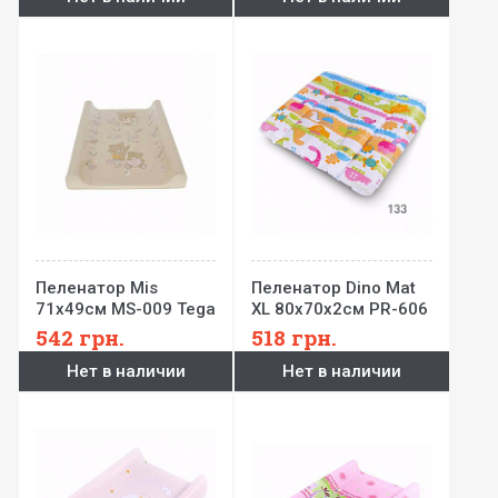
Пеленатор Mis
Пеленатор Dino Mat
71x49см MS-009 Tega
XL 80x70x2см PR-606
Berber
542
грн.
518
грн.
Нет в наличии
Нет в наличии