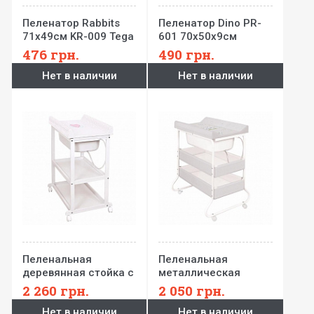
Пеленатор Rabbits
Пеленатор Dino PR-
71x49см KR-009 Tega
601 70x50x9см
Berber
476
грн.
490
грн.
Нет в наличии
Нет в наличии
Пеленальная
Пеленальная
деревянная стойка с
металлическая
ванной Laura
стойка с ванной Susi
2 260
грн.
2 050
грн.
Нет в наличии
Нет в наличии