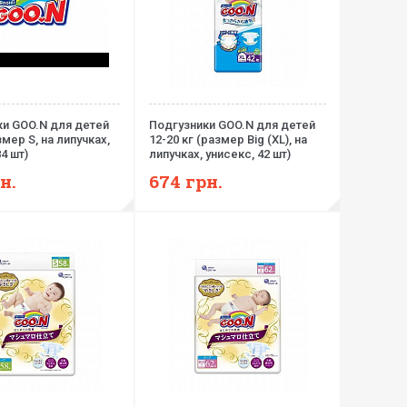
ки GOO.N для детей
Подгузники GOO.N для детей
змер S, на липучках,
12-20 кг (размер Big (XL), на
4 шт)
липучках, унисекс, 42 шт)
н.
674
грн.