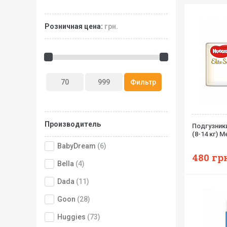
Розничная цена:
грн.
Производитель
Подгузники 
(8-14 кг) M
BabyDream
(6)
480
гр
Bella
(4)
Dada
(11)
Goon
(28)
Huggies
(73)