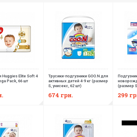
Huggies Elite Soft 4
Трусики-подгузники GOO.N для
Подгузни
ega Pack, 66 шт
активных детей 4-9 кг (размер
новорожд
S, унисекс, 62 шт)
(размер S
унисекс, 3
н.
674
грн.
299
гр