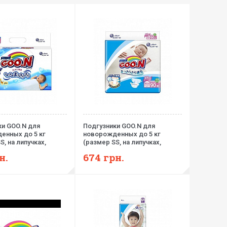
ки GOO.N для
Подгузники GOO.N для
енных до 5 кг
новорожденных до 5 кг
S, на липучках,
(размер SS, на липучках,
6 шт)
унисекс, 90 шт)
н.
674
грн.