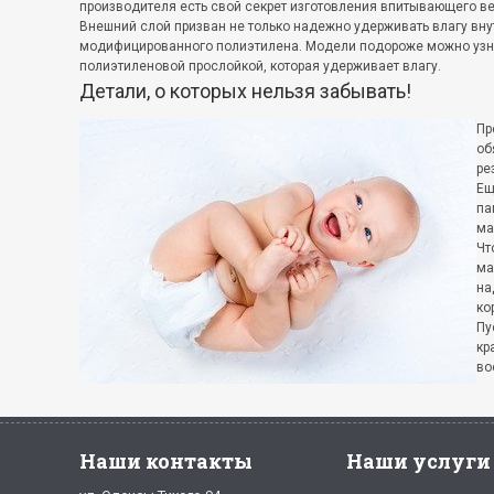
производителя есть свой секрет изготовления впитывающего ве
Внешний слой призван не только надежно удерживать влагу вну
модифицированного полиэтилена. Модели подороже можно узна
полиэтиленовой прослойкой, которая удерживает влагу.
Детали, о которых нельзя забывать!
Пр
об
ре
Ещ
па
ма
Чт
ма
на
ко
Пу
кр
во
Наши контакты
Наши услуги