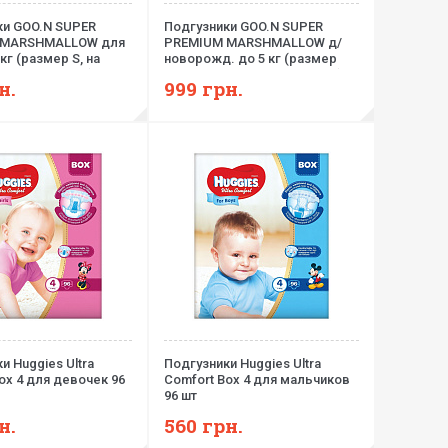
ки GOO.N SUPER
Подгузники GOO.N SUPER
 MARSHMALLOW для
PREMIUM MARSHMALLOW д/
кг (размер S, на
новорожд. до 5 кг (размер
унисекс, 58 шт)
SS,на липучк, унисекс, 62 шт)
н.
999
грн.
и Huggies Ultra
Подгузники Huggies Ultra
ox 4 для девочек 96
Comfort Box 4 для мальчиков
96 шт
н.
560
грн.