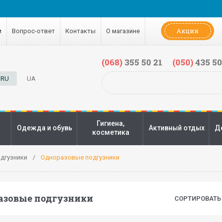
Акции
м
Вопрос-ответ
Контакты
О магазине
(068)
355 50 21
(050)
435 50
RU
UA
Гигиена,
Одежда и обувь
Активный отдых
Д
косметика
дгузники
Одноразовые подгузники
азовые подгузники
СОРТИРОВАТЬ 