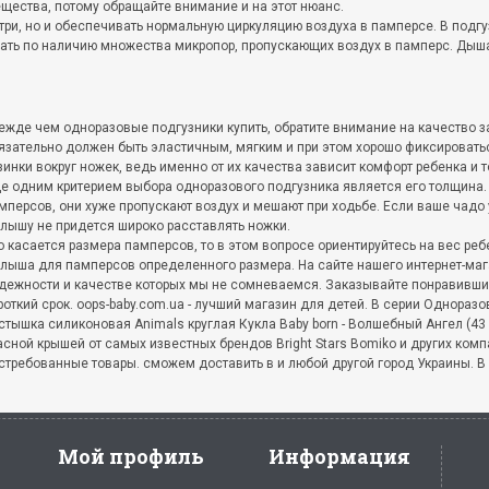
щества, потому обращайте внимание и на этот нюанс.
три, но и обеспечивать нормальную циркуляцию воздуха в памперсе. В подгу
ть по наличию множества микропор, пропускающих воздух в памперс. Дыш
ежде чем одноразовые подгузники купить, обратите внимание на качество за
язательно должен быть эластичным, мягким и при этом хорошо фиксировать
зинки вокруг ножек, ведь именно от их качества зависит комфорт ребенка и т
е одним критерием выбора одноразового подгузника является его толщина.
мперсов, они хуже пропускают воздух и мешают при ходьбе. Если ваше чадо 
лышу не придется широко расставлять ножки.
о касается размера памперсов, то в этом вопросе ориентируйтесь на вес р
лыша для памперсов определенного размера. На сайте нашего интернет-ма
дежности и качестве которых мы не сомневаемся. Заказывайте понравивши
роткий срок. oops-baby.com.ua - лучший магазин для детей. В серии Однораз
стышка силиконовая Animals круглая Кукла Baby born - Волшебный Ангел (43 
асной крышей от самых известных брендов Bright Stars Bomiko и других ком
стребованные товары. сможем доставить в и любой другой город Украины. В
Мой профиль
Информация