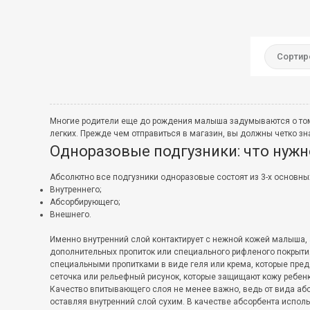
Сортир
Многие родители еще до рождения малыша задумываются о том,
легких. Прежде чем отправиться в магазин, вы должны четко зн
Одноразовые подгузники: что нуж
Абсолютно все подгузники одноразовые состоят из 3-х основны
Внутреннего;
Абсорбирующего;
Внешнего.
Именно внутренний слой контактирует с нежной кожей малыша, 
дополнительных пропиток или специального рифленого покрыт
специальными пропитками в виде геля или крема, которые пр
сеточка или рельефный рисунок, которые защищают кожу ребенка
Качество впитывающего слоя не менее важно, ведь от вида абс
оставляя внутренний слой сухим. В качестве абсорбента испол