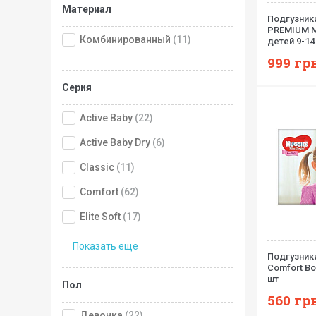
Материал
Подгузник
PREMIUM 
Комбинированный
(11)
детей 9-14 
липучках, у
999
грн
Серия
Active Baby
(22)
Active Baby Dry
(6)
Classic
(11)
Comfort
(62)
Elite Soft
(17)
Показать еще
Подгузники
Comfort Bo
шт
Пол
560
грн
Девочка
(22)