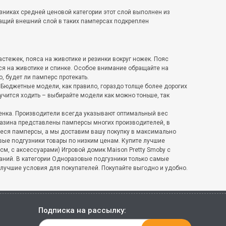
зниках средней ценовой категории этот слой выполнен из
ащий внешний слой в таких памперсах подкреплен
стежек, пояса на животике и резинки вокруг ножек. Пояс
ся на животике и спинке. Особое внимание обращайте на
о, будет ли памперс протекать.
 Бюджетные модели, как правило, гораздо толще более дорогих
учится ходить – выбирайте модели как можно тоньше, так
ебенка. Производители всегда указывают оптимальный вес
газина представлены памперсы многих производителей, в
еся памперсы, а мы доставим вашу покупку в максимально
овые подгузники товары по низким ценам. Купите лучшие
см, с аксессуарами) Игровой домик Maison Pretty Smoby с
паний. В категории Одноразовые подгузники только самые
 лучшие условия для покупателей. Покупайте выгодно и удобно.
Подписка на рассылку: