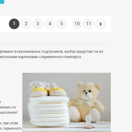
1
2
3
4
5
...
10
11
ртимент всевозможных подгузников, выбор предстоит не из
од веселыми картинками современного памперса.
е
денных со
 выполняет
, при этом
о серьезного