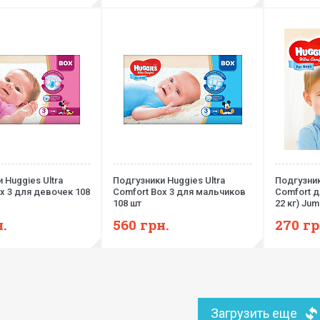
 Huggies Ultra
Подгузники Huggies Ultra
Подгузник
x 3 для девочек 108
Comfort Box 3 для мальчиков
Comfort д
108 шт
22 кг) Jum
.
560
грн.
270
гр
Загрузить еще