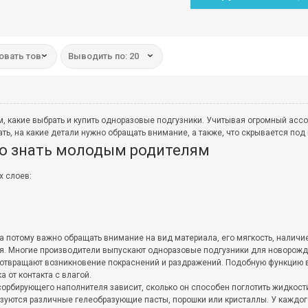
овать товар:
Выводить по: 20
 какие выбрать и купить одноразовые подгузники. Учитывая огромный ассо
ать, на какие детали нужно обращать внимание, а также, что скрывается п
но знать молодым родителям
х слоев:
а потому важно обращать внимание на вид материала, его мягкость, наличи
ия. Многие производители выпускают одноразовые подгузники для новорож
едотвращают возникновение покраснений и раздражений. Подобную функцию
 от контакта с влагой.
орбирующего наполнителя зависит, сколько он способен поглотить жидкости
ьзуются различные гелеобразующие пасты, порошки или кристаллы. У каждог