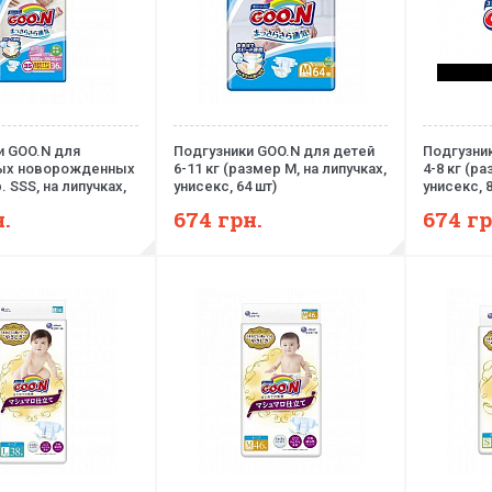
и GOO.N для
Подгузники GOO.N для детей
Подгузни
ых новорожденных
6-11 кг (размер M, на липучках,
4-8 кг (ра
р. SSS, на липучках,
унисекс, 64 шт)
унисекс, 8
 шт)
.
674
грн.
674
гр