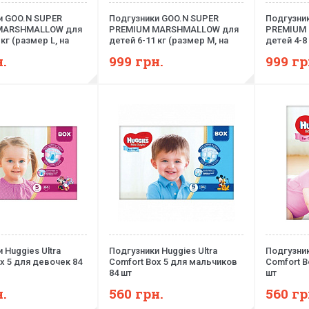
и GOO.N SUPER
Подгузники GOO.N SUPER
Подгузни
MARSHMALLOW для
PREMIUM MARSHMALLOW для
PREMIUM
кг (размер L, на
детей 6-11 кг (размер M, на
детей 4-8 
нисекс, 38 шт)
липучках, унисекс, 46 шт)
липучках, 
.
999
грн.
999
гр
 Huggies Ultra
Подгузники Huggies Ultra
Подгузник
x 5 для девочек 84
Comfort Box 5 для мальчиков
Comfort B
84 шт
шт
.
560
грн.
560
гр