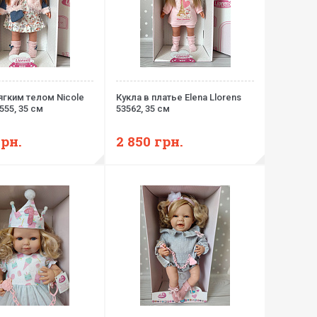
ягким телом Nicole
Кукла в платье Elena Llorens
555, 35 см
53562, 35 см
грн.
2 850
грн.