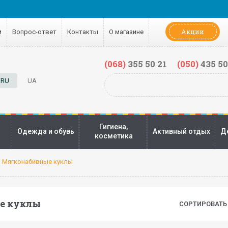
Акции
м
Вопрос-ответ
Контакты
О магазине
(068)
355 50 21
(050)
435 50
RU
UA
Гигиена,
Одежда и обувь
Активный отдых
Д
косметика
Мягконабивные куклы
е куклы
СОРТИРОВАТЬ 