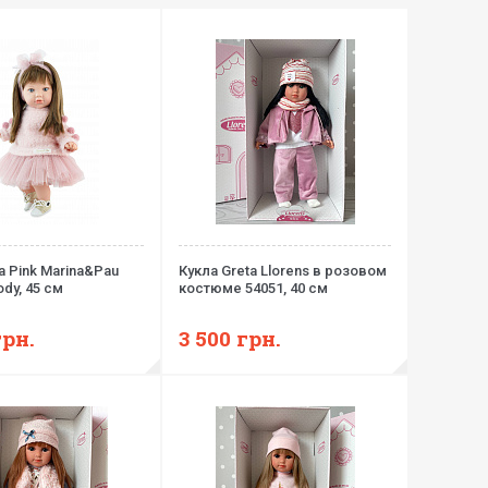
na Pink Marina&Pau
Кукла Greta Llorens в розовом
ody, 45 см
костюме 54051, 40 см
грн.
3 500
грн.