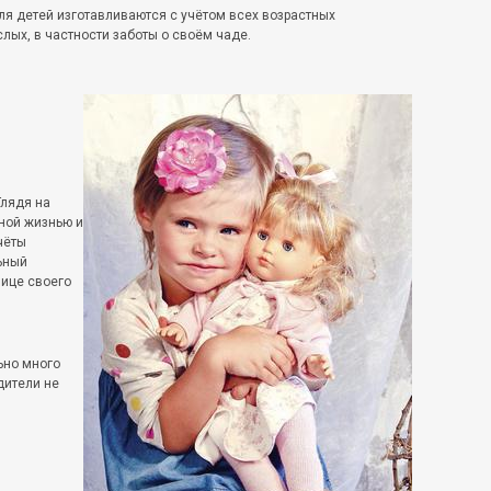
я детей изготавливаются с учётом всех возрастных
лых, в частности заботы о своём чаде.
Глядя на
ной жизнью и
чёты
ьный
лице своего
ьно много
дители не