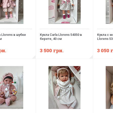
a Llorens в шубке
Кукла Carla Llorens 54050 в
Кукла с м
см
берете, 40 см
Llorens 53
рн.
3 500
грн.
3 050