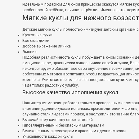
Идеальным подарком для юной принцессы окажутся мягкие кук
особенностей ребёнка, начиная с трёх лет. Именно в этот пери
Мягкие куклы для нежного возрас
Детские мягкие куклы полностью имитируют детский организм 
Крохотные ручки
Все складочки
Доброе выражение личика
Эмоции
Подобная реалистичность куклы побуждает в юном сознании де
эмоциональное, практически живое личико своей игрушки, Ваш
неконтролируемо обнажит все свои внутренние переживания, м
собственных методов воспитания, чтобы подрастающая личност
комплекс. Учитывая всё выше сказанное, желание купить мягку
чада только радостную улыбку.
Высокое качество исполнения кукол
Наш интернет-магазин работает только с проверенными постав
внимания уделено куклам испанских производителей – Llorens,
случайно стали лидерами продаж, а заслужили это звание бла
Высочайшему качеству своих изделий
Гипоаллергенным и безопасным материалам
Великолепным аксессуарам и красивым одеяниям кукол
Уникальности каждой куклы