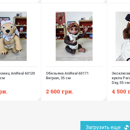
омец AniReal 60120
Обезьяна AniReal 60171
Эксклюзи
 см
Berjuan, 35 см
кукла Para
Day, 55 см
рн.
2 600
грн.
4 500
Загрузить еще