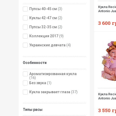
Кукла Reci
Пупсы 40-45 см
(3)
Antonio Jua
Куклы 42-47 см
(2)
3 600
г
Пупсы 32-35 см
(2)
Коллекция 2017
(9)
Украинские девчата
(4)
Особенности
Ароматизированная кукла
(16)
Без звука
(1)
Кукла закрывает глаза
(37)
Кукла Reci
Antonio Jua
3 550
г
Типы расы