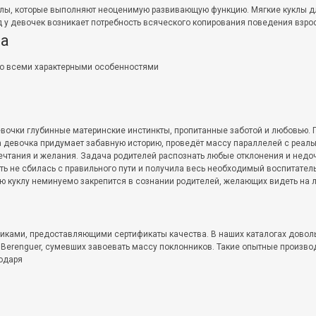
лы, которые выполняют неоценимую развивающую функцию. Мягкие куклы дл
од у девочек возникает потребность всяческого копирования поведения взрос
та
со всеми характерными особенностями
вочки глубинные материнские инстинкты, пропитанные заботой и любовью. 
а девочка придумает забавную историю, проведёт массу параллелей с реаль
ечтания и желания. Задача родителей распознать любые отклонения и недо
ь не сбилась с правильного пути и получила весь необходимый воспитател
ю куклу неминуемо закрепится в сознании родителей, желающих видеть на 
щиками, предоставляющими сертификаты качества. В наших каталогах довол
 Berenguer, сумевших завоевать массу поклонников. Такие опытные произво
годаря