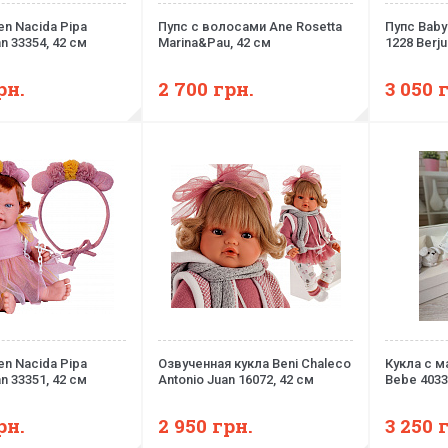
en Nacida Pipa
Пупс с волосами Ane Rosetta
Пупс Baby
n 33354, 42 см
Marina&Pau, 42 см
1228 Berju
рн.
2 700
грн.
3 050
en Nacida Pipa
Озвученная кукла Beni Chaleco
Кукла с 
n 33351, 42 см
Antonio Juan 16072, 42 см
Bebe 4033 
рн.
2 950
грн.
3 250