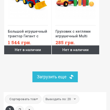
Большой игрушечный
Грузовик с кеглями
трактор Гигант с
игрушечный Multi
прицепом и ковшом
Truck
1 544
грн.
285
грн.
Нет в наличии
Нет в наличии
Загрузить еще
Сортировать товар:
Выводить по: 20