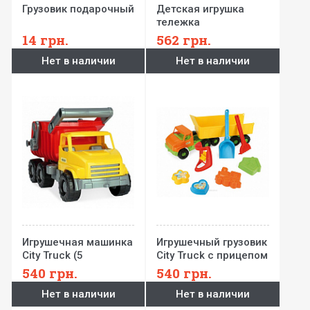
Грузовик подарочный
Детская игрушка
тележка
14
грн.
562
грн.
Нет в наличии
Нет в наличии
Игрушечная машинка
Игрушечный грузовик
City Truck (5
City Truck с прицепом
моделей)
68 см + набор для
540
грн.
540
грн.
песка IML
Нет в наличии
Нет в наличии