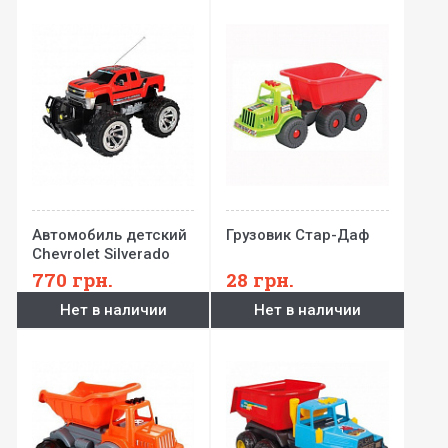
Автомобиль детский
Грузовик Стар-Даф
Chevrolet Silverado
2500HD на
770
грн.
28
грн.
радиоуправлении
Нет в наличии
Нет в наличии
(1:18)