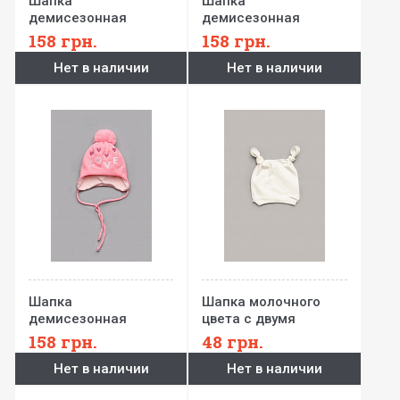
Шапка
Шапка
демисезонная
демисезонная
мятная с помпоном
голубая с помпоном
158
грн.
158
грн.
Нет в наличии
Нет в наличии
Шапка
Шапка молочного
демисезонная
цвета с двумя
розовая с помпоном
узелками
158
грн.
48
грн.
Нет в наличии
Нет в наличии