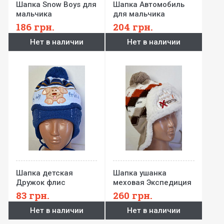
Шапка Snow Boys для
Шапка Автомобиль
мальчика
для мальчика
186
грн.
204
грн.
Нет в наличии
Нет в наличии
Шапка детская
Шапка ушанка
Дружок флис
меховая Экспедиция
мех
83
грн.
260
грн.
Нет в наличии
Нет в наличии