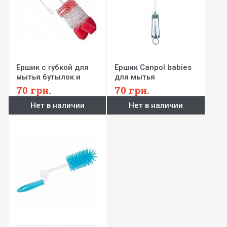
Ершик с губкой для
Ершик Canpol babies
мытья бутылок и
для мытья
сосок
бутылочек и сосок
70
грн.
70
грн.
Нет в наличии
Нет в наличии