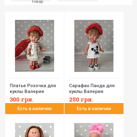
товар:
Платье Розочка для
Сарафан Панда для
куклы Валерия
куклы Валерия
Лоренс 28 см
Лоренс 28 см
300
грн.
250
грн.
(одежда для кукол
Есть в наличии
Есть в наличии
Llorens)