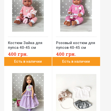
Костюм Зайка для
Розовый костюм для
пупса 40-45 см
пупсов 40-45 см
(Paola Reina, Llorens,
(Paola Reina, Llorens,
400
грн.
400
грн.
Antonio Juan и др.)
Antonio Juan и др.)
Есть в наличии
Есть в наличии