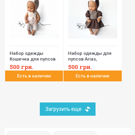
Набор одежды
Набор одежды для
Кошечка для пупсов
пупсов Arias,
32-35 см Arias,
Minikane, Paola Reina
500
грн.
500
грн.
Minikane, Llorens,
32-35 см Сова N14
Есть в наличии
Есть в наличии
Paola Reina N15
Загрузить еще