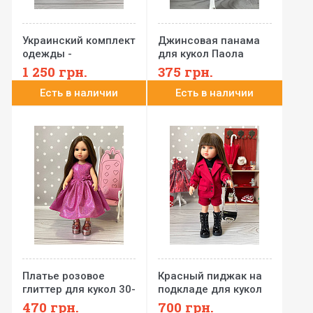
Украинский комплект
Джинсовая панама
одежды -
для кукол Паола
вышиванка, юбка и
Рейна 32 см
1 250
грн.
375
грн.
венок для куклы Готц
Есть в наличии
Есть в наличии
50 см
Платье розовое
Красный пиджак на
глиттер для кукол 30-
подкладе для кукол
35 см Каталина,
Paola Reina / Catalina
470
грн.
700
грн.