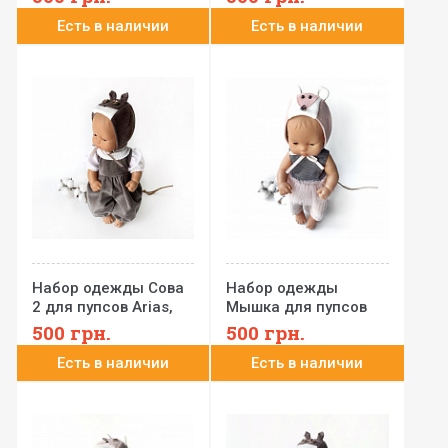
Paola Reina 32-35 см
Paola Reina 32-35 см
Есть в наличии
Есть в наличии
N19
N18
Набор одежды Сова
Набор одежды
2 для пупсов Arias,
Мышка для пупсов
Minikane, Llorens,
Arias, Minikane,
500
грн.
500
грн.
Paola Reina 32-35 см
Llorens, Paola Reina
Есть в наличии
Есть в наличии
N17
32-35 см N16