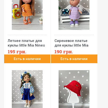
Летнее платье для
Сиреневое платье
куклы little Mia Nines
для куклы little Mia
d'Onil 23 см
Nines d'Onil 23 см
195
грн.
190
грн.
Есть в наличии
Есть в наличии