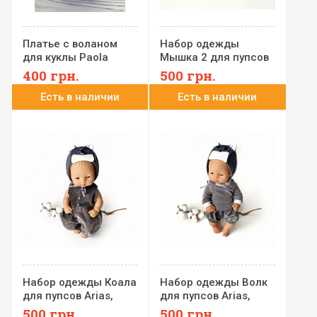
Платье с воланом
Набор одежды
для куклы Paola
Мышка 2 для пупсов
Reina 32 см
Arias, Minikane,
400
грн.
500
грн.
Llorens, Paola Reina
Есть в наличии
Есть в наличии
32-35 см N21
Набор одежды Коала
Набор одежды Волк
для пупсов Arias,
для пупсов Arias,
Minikane, Llorens,
Minikane, Llorens,
500
грн.
500
грн.