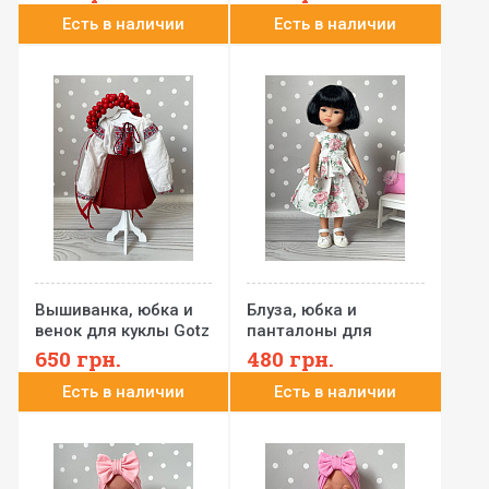
Паола Рейна и других
32 см
Есть в наличии
Есть в наличии
Вышиванка, юбка и
Блуза, юбка и
венок для куклы Gotz
панталоны для
Little Kidz 36 см
куклы Паола Рейна
650
грн.
480
грн.
32 см
Есть в наличии
Есть в наличии