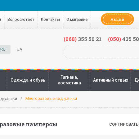
Акции
м
Вопрос-ответ
Контакты
О магазине
(068)
355 50 21
(050)
435 50
RU
UA
Гигиена,
Одежда и обувь
Активный отдых
Д
косметика
дгузники
Многоразовые подгузники
разовые памперсы
СОРТИРОВАТЬ 