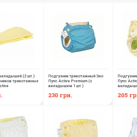
вкладышей (2 шт.)
Подгузник трикотажный Эко
Подгузни
зников трикотажных
Пупс Active Premium (с
Пупс Activ
ctive
вкладышем 1 шт.)
вкладыше
.
230
грн.
205
гр