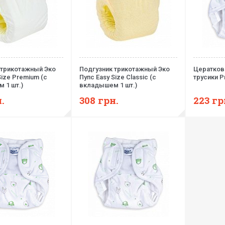
 трикотажный Эко
Подгузник трикотажный Эко
Цератков
Size Premium (с
Пупс Easy Size Classic (с
трусики P
 1 шт.)
вкладышем 1 шт.)
.
308
грн.
223
гр