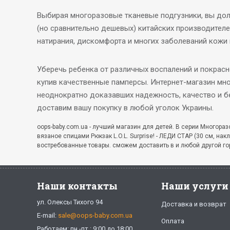
Выбирая многоразовые тканевые подгузники, вы дол
(но сравнительно дешевых) китайских производителе
натирания, дискомфорта и многих заболеваний кожи 
Уберечь ребенка от различных воспалений и покрас
купив качественные памперсы. Интернет-магазин мн
неоднократно доказавших надежность, качество и б
доставим вашу покупку в любой уголок Украины.
oops-baby.com.ua - лучший магазин для детей. В серии Многора
вязаное спицами Рюкзак L.O.L. Surprise! - ЛЕДИ СТАР (30 см, на
востребованные товары. сможем доставить в и любой другой го
Наши контакты
Наши услуги
ул. Олексы Тихого 94
Доставка и возврат
E-mail:
sale@oops-baby.com.ua
Оплата
Работаем: пн.-пт.: 9:00 до 18:00