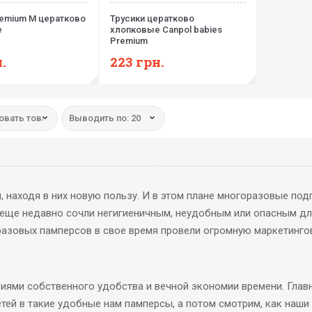
remium M цератково
Трусики цератково
е
хлопковые Canpol babies
Premium
.
223
грн.
овать товар:
Выводить по: 20
находя в них новую пользу. И в этом плане многоразовые под
 еще недавно сочли негигиеничным, неудобным или опасным дл
разовых памперсов в свое время провели огромную маркетингов
иями собственного удобства и вечной экономии времени. Глав
тей в такие удобные нам памперсы, а потом смотрим, как наш