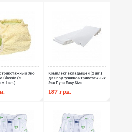
к трикотажный Эко
Комплект вкладышей (2 шт.)
e Classic (с
для подгузников трикотажных
м 1 шт.)
Эко Пупс Easy Size
н.
187
грн.