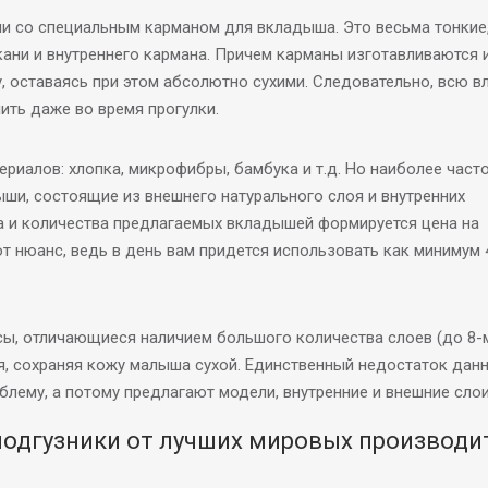
 со специальным карманом для вкладыша. Это весьма тонкие,
ани и внутреннего кармана. Причем карманы изготавливаются 
 оставаясь при этом абсолютно сухими. Следовательно, всю в
ть даже во время прогулки.
риалов: хлопка, микрофибры, бамбука и т.д. Но наиболее част
и, состоящие из внешнего натурального слоя и внутренних
а и количества предлагаемых вкладышей формируется цена на
т нюанс, ведь в день вам придется использовать как минимум
, отличающиеся наличием большого количества слоев (до 8-ми
я, сохраняя кожу малыша сухой. Единственный недостаток дан
блему, а потому предлагают модели, внутренние и внешние слои
подгузники от лучших мировых производи