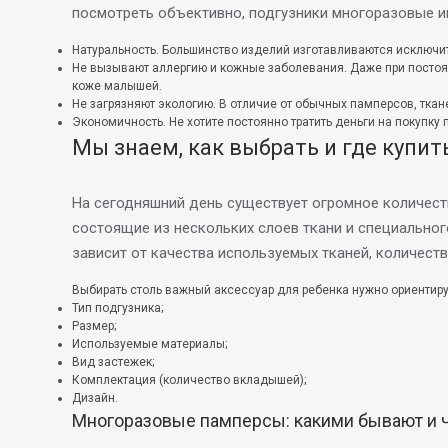
посмотреть объективно, подгузники многоразовые 
Натуральность. Большинство изделий изготавливаются исключит
Не вызывают аллергию и кожные заболевания. Даже при постоя
коже малышей.
Не загрязняют экологию. В отличие от обычных памперсов, ткан
Экономичность. Не хотите постоянно тратить деньги на покуп
Мы знаем, как выбрать и где купи
На сегодняшний день существует огромное количеств
состоящие из нескольких слоев ткани и специальног
зависит от качества используемых тканей, количест
Выбирать столь важный аксессуар для ребенка нужно ориентиру
Тип подгузника;
Размер;
Используемые материалы;
Вид застежек;
Комплектация (количество вкладышей);
Дизайн.
Многоразовые памперсы: какими бывают и 