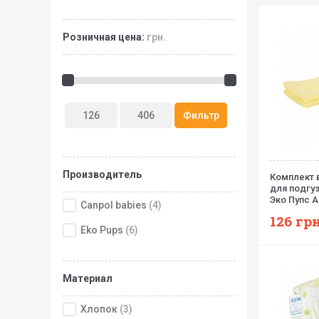
Розничная цена:
грн.
Производитель
Комплект 
для подгу
Эко Пупс A
Canpol babies
(4)
126
грн
Eko Pups
(6)
Материал
Хлопок
(3)