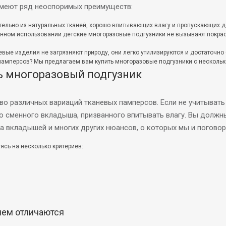
имеют ряд неоспоримых преимуществ:
ельно из натуральных тканей, хорошо впитывающих влагу и пропускающих д
нном использовании детские многоразовые подгузники не вызывают покрас
евые изделия не загрязняют природу, они легко утилизируются и достаточно
ку памперсов? Мы предлагаем вам купить многоразовые подгузники с нескол
ть многоразовый подгузник
о различных вариаций тканевых памперсов. Если не учитывать 
о сменного вкладыша, призванного впитывать влагу. Вы должн
ва вкладышей и многих других нюансов, о которых мы и поговор
ясь на несколько критериев:
чем отличаются