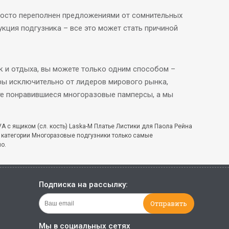
росто переполнен предложениями от сомнительных
укция подгузника – все это может стать причиной
к и отдыха, вы можете только одним способом –
ры исключительно от лидеров мирового рынка,
йте понравившиеся многоразовые памперсы, а мы
A с ящиком (сл. кость) Laska-M Платье Листики для Паола Рейна
. В категории Многоразовые подгузники только самые
о.
Подписка на рассылку:
Мы в социальных сетях