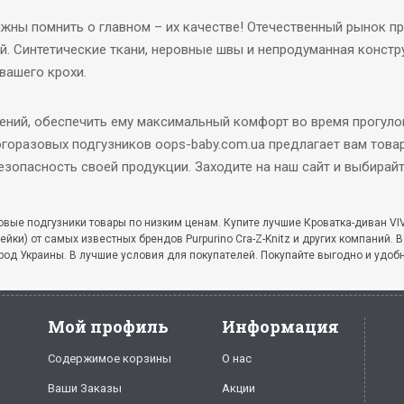
жны помнить о главном – их качестве! Отечественный рынок п
й. Синтетические ткани, неровные швы и непродуманная констр
вашего крохи.
нений, обеспечить ему максимальный комфорт во время прогуло
огоразовых подгузников oops-baby.com.ua предлагает вам това
езопасность своей продукции. Заходите на наш сайт и выбира
зовые подгузники товары по низким ценам. Купите лучшие Кроватка-диван VIV
клейки) от самых известных брендов Purpurino Cra-Z-Knitz и других компаний
род Украины. В лучшие условия для покупателей. Покупайте выгодно и удобн
Мой профиль
Информация
Содержимое корзины
О нас
Ваши Заказы
Акции