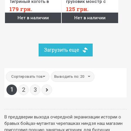
Тигриный коготь в
грузовик монстр с
сафари грузовике
фигуркой Рафаэля
179
грн.
125
грн.
серии Черепашки
серии Черепашки
Нет в наличии
Нет в наличии
ниндзя
ниндзя
Загрузить еще
Сортировать товар:
Выводить по: 20
1
2
3
В преддверии выхода очередной экранизации истории о
бравых бойцах-мутантах черепашках ниндзя наш магазин
приготовил порцию занятных игрушек для будущих