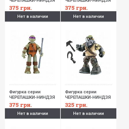
ЧЕРЕПАШКИ-НИНДЗЯ
ЧЕРЕПАШКИ-НИНДЗЯ
МУТАНТ XL -
МУТАНТ XL -
375
грн.
375
грн.
Микеланджело (27
Леонардо (27 см)
Нет в наличии
Нет в наличии
см)
Фигурка серии
Фигурка серии
ЧЕРЕПАШКИ-НИНДЗЯ
ЧЕРЕПАШКИ-НИНДЗЯ
МУТАНТ XL -
1980 STYLE -
375
грн.
325
грн.
Донателло (27 см)
Рокстеди (12 см)
Нет в наличии
Нет в наличии