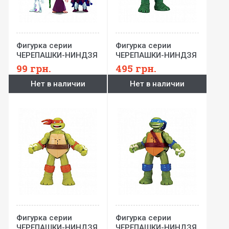
Фигурка серии
Фигурка серии
ЧЕРЕПАШКИ-НИНДЗЯ
ЧЕРЕПАШКИ-НИНДЗЯ
(5 точек
С БОЕВЫМИ
99
грн.
495
грн.
артикуляции, в
ЗВУКОВЫМИ
Нет в наличии
Нет в наличии
диспенсере,
ЭФФЕКТАМИ -
ассорти, 6 см)
Рафаэль (15 см)
Фигурка серии
Фигурка серии
ЧЕРЕПАШКИ-НИНДЗЯ
ЧЕРЕПАШКИ-НИНДЗЯ