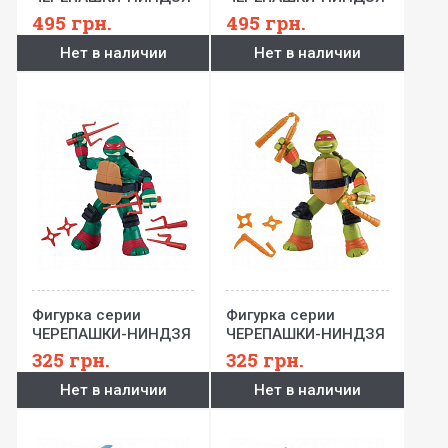
С БОЕВЫМИ
С БОЕВЫМИ
495
грн.
495
грн.
ЗВУКОВЫМИ
ЗВУКОВЫМИ
Нет в наличии
Нет в наличии
ЭФФЕКТАМИ -
ЭФФЕКТАМИ -
Микеланджело (15
Леонардо (15 см)
см)
Фигурка серии
Фигурка серии
ЧЕРЕПАШКИ-НИНДЗЯ
ЧЕРЕПАШКИ-НИНДЗЯ
РЕСТАЙЛИНГ С
РЕСТАЙЛИНГ С
325
грн.
325
грн.
БОЕВЫМ ПАНЦИРЕМ -
БОЕВЫМ ПАНЦИРЕМ -
Нет в наличии
Нет в наличии
Рафаэль (12 см)
Микеланджело (12
см)