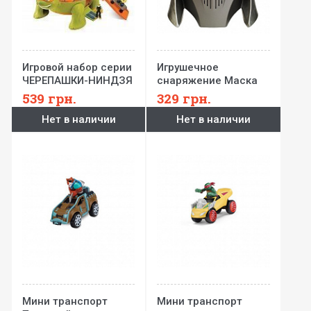
Игровой набор серии
Игрушечное
ЧЕРЕПАШКИ-НИНДЗЯ
снаряжение Маска
MICRO –
Шреддера серии
539
грн.
329
грн.
Микеланджело
Черепашки ниндзя
Нет в наличии
Нет в наличии
Cуперпанцирь (2
режима, 10 функций)
Мини транспорт
Мини транспорт