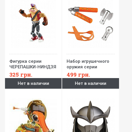
Фигурка серии
Набор игрушечного
ЧЕРЕПАШКИ-НИНДЗЯ
оружия серии
1980 STYLE - Бибоп
ЧЕРЕПАШКИ-НИНДЗЯ
325
грн.
499
грн.
(12 см)
ДВОЙНАЯ СИЛА -
Нет в наличии
Нет в наличии
Cнаряжение
Микеланджело