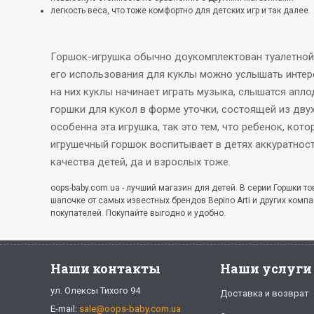
легкость веса, что тоже комфортно для детских игр и так далее.
Горшок-игрушка обычно доукомплектован туалетной 
его использования для куклы можно услышать интере
на них куклы начинает играть музыка, слышатся апл
горшки для кукол в форме уточки, состоящей из дву
особенна эта игрушка, так это тем, что ребенок, кот
игрушечный горшок воспитывает в детях аккуратност
качества детей, да и взрослых тоже.
oops-baby.com.ua - лучший магазин для детей. В серии Горшки 
шапочке от самых известных брендов Bepino Arti и других комп
покупателей. Покупайте выгодно и удобно.
Наши контакты
Наши услуги
ул. Олексы Тихого 94
Доставка и возврат
E-mail:
sale@oops-baby.com.ua