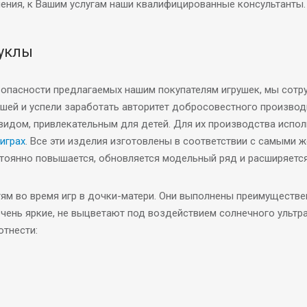
ения, к Вашим услугам наши квалифицированные консультанты.
куклы
зопасности предлагаемых нашим покупателям игрушек, мы сотр
й и успели заработать авторитет добросовестного производи
идом, привлекательным для детей. Для их производства испо
играх
. Все эти изделия изготовлены в соответствии с самыми
остоянно повышается, обновляется модельный ряд и расширяетс
тям во время игр в дочки-матери. Они выполнены преимуществе
очень яркие, не выцветают под воздействием солнечного ультр
отнести: