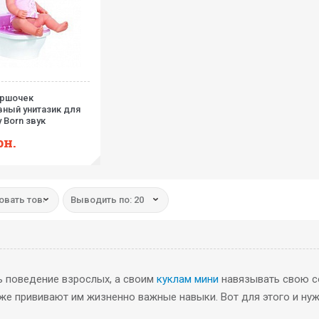
оршочек
вный унитазик для
 Born звук
рн.
овать товар:
Выводить по: 20
ь поведение взрослых, а своим
куклам мини
навязывать свою со
кже прививают им жизненно важные навыки. Вот для этого и нуж