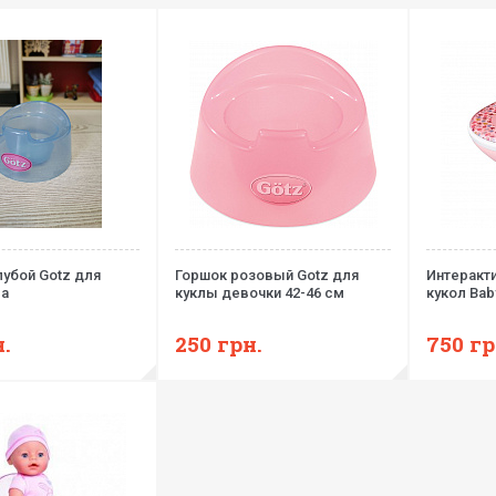
лубой Gotz для
Горшок розовый Gotz для
Интеракти
са
куклы девочки 42-46 см
кукол Bab
.
250
грн.
750
гр