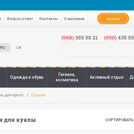
Акции
м
Вопрос-ответ
Контакты
О магазине
(068)
355 50 21
(050)
435 50
RU
UA
Гигиена,
Одежда и обувь
Активный отдых
Д
косметика
ры для кукол
Горшки
и для куклы
СОРТИРОВАТЬ 