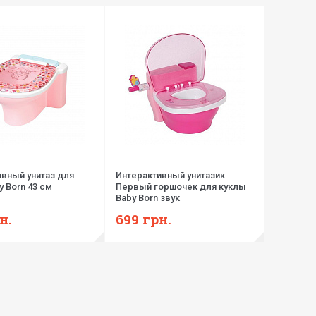
вный унитаз для
Интерактивный унитазик
y Born 43 см
Первый горшочек для куклы
Baby Born звук
н.
699
грн.