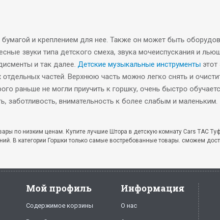
бумагой и креплением для нее. Также он может быть оборудо
сные звуки типа детского смеха, звука мочеиспускания и лью
одисменты и так далее.
Детские музыкальные инструменты
этот 
х отдельных частей. Верхнюю часть можно легко снять и очист
орого раньше не могли приучить к горшку, очень быстро обучае
ь, заботливость, внимательность к более слабым и маленьким
товары по низким ценам. Купите лучшие Штора в детскую комнату Cars ТАС Ту
аний. В категории Горшки только самые востребованные товары. сможем дост
Мой профиль
Информация
Содержимое корзины
О нас