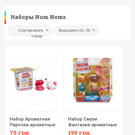
Наборы Num Noms
Сортировать
Выводить по: 20
товар:
Набор Ароматная
Набор Смузи
Парочка ароматные
Фантазия ароматные
игрушки Num Noms
игрушки Num Noms
75
грн.
199
грн.