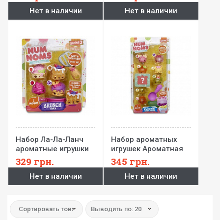
S2-1 (1 нам,1 ном)
S2 (3 нама,1
Нет в наличии
Нет в наличии
ном,аксесс.)
Набор Ла-Ла-Ланч
Набор ароматных
ароматные игрушки
игрушек Ароматная
Num Noms S2 (3
Феерия Num Noms S2
329
грн.
345
грн.
нама,1 ном,аксесс.)
(6 намов,2
Нет в наличии
Нет в наличии
нома,аксесс.)
Сортировать товар:
Выводить по: 20