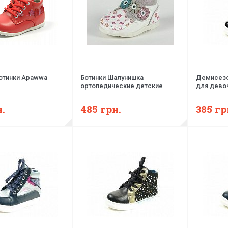
отинки Apawwa
Ботинки Шалунишка
Демисезо
ортопедические детские
для дево
.
485
грн.
385
гр