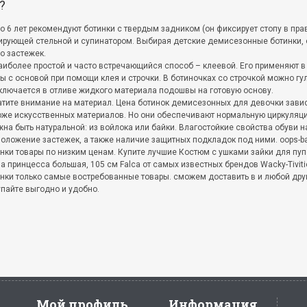
?
о 6 лет рекомендуют ботинки с твердым задником (он фиксирует стопу в пр
зирующей стельной и супинатором. Выбирая детские демисезонные ботинки,
о застежек.
иболее простой и часто встречающийся способ – клеевой. Его применяют в 
с основой при помощи клея и строчки. В ботиночках со строчкой можно гу
ключается в отливе жидкого материала подошвы на готовую основу.
тите внимание на материал. Цена ботинок демисезонных для девочки зависи
же искусственных материалов. Но они обеспечивают нормальную циркуляци
на быть натуральной: из войлока или байки. Влагостойкие свойства обуви 
оложение застежек, а также наличие защитных подкладок под ними. oops-b
нки товары по низким ценам. Купите лучшие Костюм с ушками зайки для пупс
а принцесса большая, 105 см Falca от самых известных брендов Wacky-Tiviti
нки только самые востребованные товары. сможем доставить в и любой друг
пайте выгодно и удобно.
Мой профиль
Информация