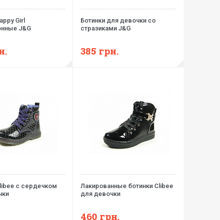
appy Girl
Ботинки для девочки со
нные J&G
стразиками J&G
н.
385
грн.
libee с сердечком
Лакированные ботинки Clibee
чки
для девочки
460
грн.