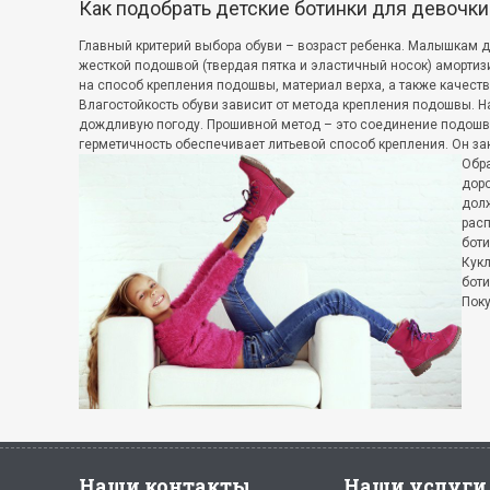
Как подобрать детские ботинки для девочки
Главный критерий выбора обуви – возраст ребенка. Малышкам д
жесткой подошвой (твердая пятка и эластичный носок) аморти
на способ крепления подошвы, материал верха, а также качеств
Влагостойкость обуви зависит от метода крепления подошвы. На
дождливую погоду. Прошивной метод – это соединение подошвы 
герметичность обеспечивает литьевой способ крепления. Он за
Обра
доро
долж
расп
боти
Кукл
боти
Поку
Наши контакты
Наши услуги