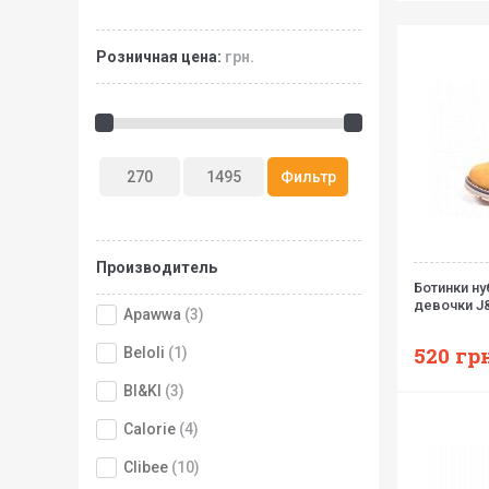
Розничная цена:
грн.
Производитель
Ботинки н
девочки J
Apawwa
(3)
520
грн
Beloli
(1)
BI&KI
(3)
Calorie
(4)
Clibee
(10)