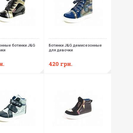
нные ботинки J&G
Ботинки J&G демисезонные
чки
для девочки
н.
420
грн.