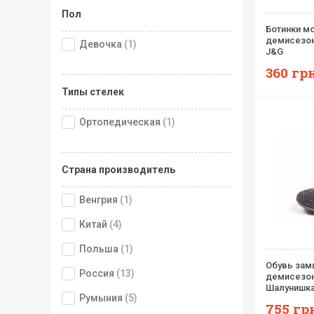
Пол
Ботинки м
демисезон
Девочка
(1)
J&G
360
грн
Типы стелек
Ортопедическая
(1)
Страна производитель
Венгрия
(1)
Китай
(4)
Польша
(1)
Обувь зам
Россия
(13)
демисезон
Шалунишк
Румыния
(5)
755
гр