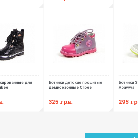
акированные для
Ботинки детские прошитые
Ботинки 
ibee
демисезонные Clibee
Apawwa
н.
325
грн.
295
гр