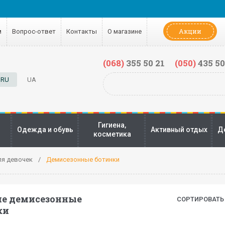
Акции
м
Вопрос-ответ
Контакты
О магазине
(068)
355 50 21
(050)
435 50
RU
UA
Гигиена,
Одежда и обувь
Активный отдых
Д
косметика
ля девочек
Демисезонные ботинки
ие демисезонные
СОРТИРОВАТЬ 
ки