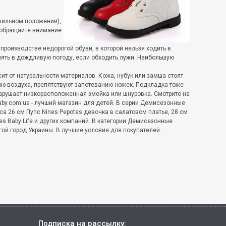
авильном положении),
 обращайте внимание
производстве недорогой обуви, в которой нельзя ходить в
лять в дождливую погоду, если обходить лужи. Наибольшую
т от натуральности материалов. Кожа, нубук или замша стоят
ю воздуха, препятствуют запотеванию ножек. Подкладка тоже
нарушает низкорасположенная змейка или шнуровка. Смотрите на
aby.com.ua - лучший магазин для детей. В серии Демисезонные
а 26 см Пупс Nines Pepotes девочка в салатовом платье, 28 см
es Baby Life и других компаний. В категории Демисезонные
ой город Украины. В лучшие условия для покупателей.
Подписка на рассылку: