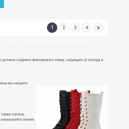
1
2
3
4
к должны надежно фиксировать ножку, защищать от холода и
зина вы найдете:
 также теплые,
заказывайте легкие,