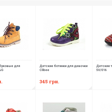
убуковые для
Детские ботинки для девочки
Детские т
&G
Clibee
5V/016
.
345
грн.