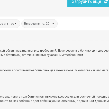
Загрузить еще
овать товар:
Выводить по: 20
кой обуви предъявляют ряд требований. Демисезонные ботинки для девоче
одные ботиночки, отвечающие вышеуказанным требованиям.
ироким ассортиментом ботиночек для межсезонья. В каталоге нашего мага
римеру, легкие полуботинки или высокие кроссовки для солнечной погоды, а
айте то, как ребенок ведет себя на улице. Активным, подвижным девочкам 