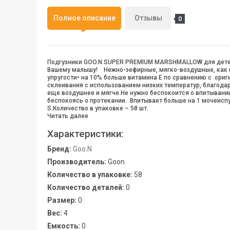
Полное описание
Отзывы
0
Подгузники GOO.N SUPER PREMIUM MARSHMALLOW для детей 4-
Вашему малышу! Нежно-зефирные, мягко-воздушные, как м
упругости• на 10% больше витамина Е по сравнению с ориг
склеивания с использованием низких температур, благодар
еще воздушнее и мягче.Не нужно беспокоится о впитывании
беспокоясь о протекании. Впитывает больше на 1 мочеиспус
S.Количество в упаковке – 58 шт.
Читать далее
Характеристики:
Бренд:
Goo.N
Производитель:
Goon
Количество в упаковке:
58
Количество деталей:
0
Размер:
0
Вес:
4
Емкость:
0