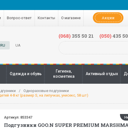
Акции
м
Вопрос-ответ
Контакты
О магазине
(068)
355 50 21
(050)
435 50
RU
UA
Гигиена,
Одежда и обувь
Активный отдых
Д
косметика
дгузники
Одноразовые подгузники
 4-8 кг (размер S, на липучках, унисекс, 58 шт)
Артикул:
853347
Н
Подгузники GOO.N SUPER PREMIUM MARSHM