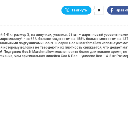
0
8 кг размер S, на липучках, унисекс, 58 шт – дарят новый уровень нежн
аршмэллоу! • на 68% больше гладкости• на 158% больше мягкости• на 13
инальными подгузниками Goo.N. В серии Goo.N Marshmallow используют ме
я которому волокна не твердеют и их плотность снижается, что делает м
! Подгузник Goo.N Marshmallow можно носить более длительное время, не
кание, чем оригинальная линейка Goo.N.Пол – унисекс.Вес – 4-8 кг.Разме