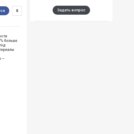
Задать вопрос
0
ости
7% больше
тод
атериалы
р –