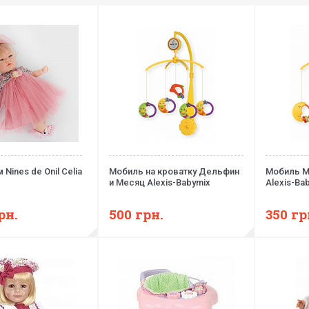
 Nines de Onil Celia
Мобиль на кроватку Дельфин
Мобиль М
и Месяц Alexis-Babymix
Alexis-Ba
рн.
500
грн.
350
гр