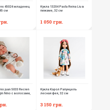
ens 45024 младенец
Кукла 13204 Paola Reina Liu в
45 см
пижаме, 32 см
грн.
1 050
грн.
io juan 5033 Recien
Кукла Кэрол Рапунцель
jin Nino с волосами,
лесная фея, 32 см
рн.
3 150
грн.