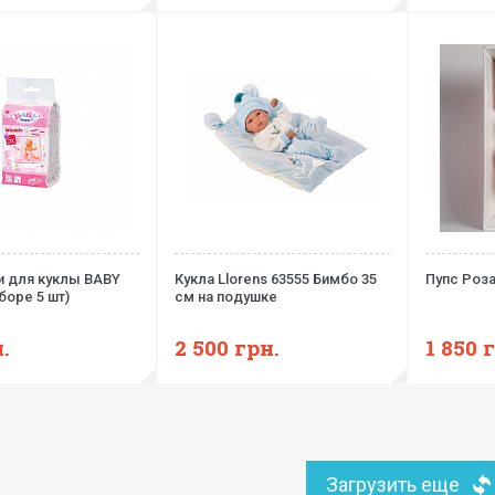
и для куклы BABY
Кукла Llorens 63555 Бимбо 35
Пупс Роза
боре 5 шт)
см на подушке
.
2 500
грн.
1 850
г
Загрузить еще