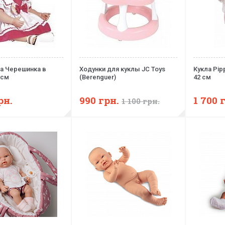
ra Черешинка в
Ходунки для куклы JC Toys
Кукла Pip
 см
(Berenguer)
42 см
рн.
990
грн.
1 700
1 100
грн.