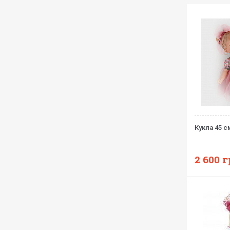
Кукла 45 см
2 600
г