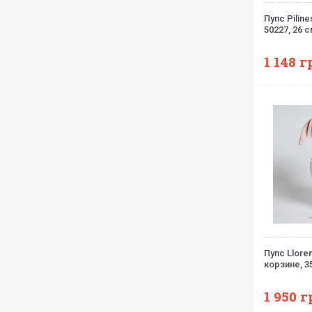
Пупс Piline
50227, 26 
1 148
г
Пупс Llore
корзине, 3
1 950
г