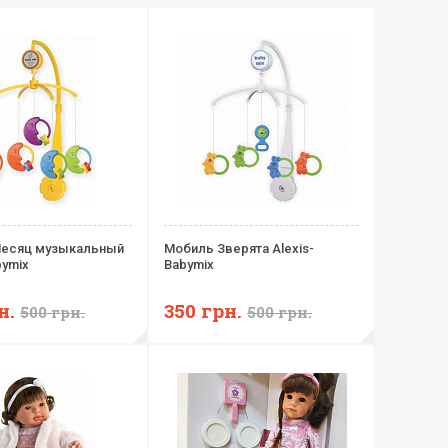
есяц музыкальный
Мобиль Зверята Alexis-
bymix
Babymix
н.
350
грн.
500
грн.
500
грн.