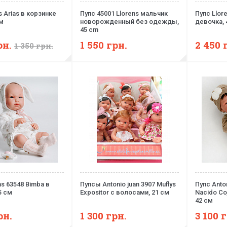
s Arias в корзинке
Пупс 45001 Llorens мальчик
Пупс Llor
см
новорожденный без одежды,
девочка, 
45 cm
рн.
1 550
грн.
2 450
1 350
грн.
ns 63548 Bimba в
Пупсы Antonio juan 3907 Muflys
Пупс Anton
5 см
Expositor с волосами, 21 см
Nacido Co
42 см
рн.
1 300
грн.
3 100
г