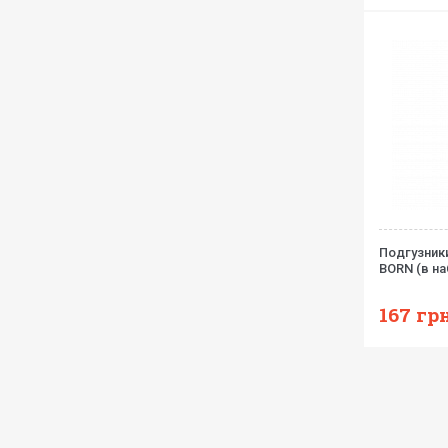
Подгузник
BORN (в на
167
грн