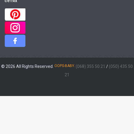
сетях
OOPS-BABY.
© 2026 All Rights Reserved.
(068) 355 50 21
/
(050) 435 50
21