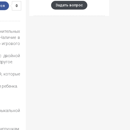
Задать вопрос
0
лнительных
 Наличие в
о игрового
с двойной
другое.
й, которые
 ребенка.
зыкальной
 игрушкам,