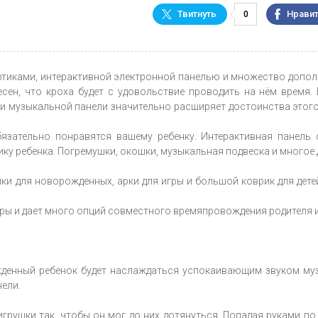
0
ртиками, интерактивной электронной панелью и множество допо
сен, что кроха будет с удовольствие проводить на нём время.
 и музыкальной панели значительно расширяет достоинства этог
ательно понравятся вашему ребенку. Интерактивная панель 
ку ребенка. Погремушки, окошки, музыкальная подвеска и многое 
 для новорожденных, арки для игры и большой коврик для дете
ы и дает много опций совместного времяпровождения родителя и
жденный ребенок будет наслаждаться успокаивающим звуком му
ели.
игрушки так, чтобы он мог до них дотянуться. Попадая руками по