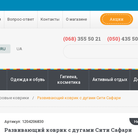
Акции
м
Вопрос-ответ
Контакты
О магазине
(068)
355 50 21
(050)
435 50
RU
UA
Гигиена,
Одежда и обувь
Активный отдых
Д
косметика
ровые коврики
Развивающий коврик с дугами Сити Сафари
Артикул:
1204206830
Н
Развивающий коврик с дугами Сити Сафари