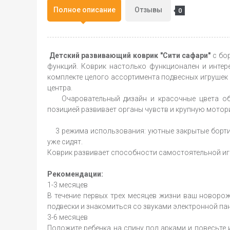
Полное описание
Отзывы
0
Детский развивающий коврик "Сити сафари"
с бо
функций. Коврик настолько функционален и интере
комплекте целого ассортимента подвесных игрушек
центра.
Очаровательный дизайн и красочные цвета обяз
позицией развивает органы чувств и крупную мотори
3 режима использования: уютные закрытые бортики
уже сидят.
Коврик развивает способности самостоятельной игр
Рекомендации:
1-3 месяцев
В течение первых трех месяцев жизни ваш новоро
подвески и знакомиться со звуками электронной пан
3-6 месяцев
Положите ребенка на спину под арками и повесьте 