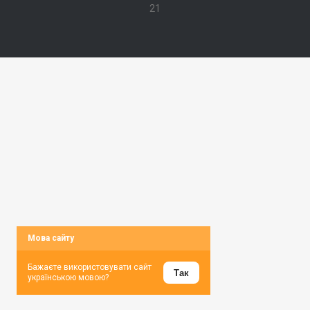
21
Мова сайту
Бажаєте використовувати сайт
Так
українською мовою?