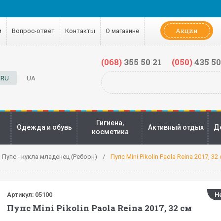
Акции
м
Вопрос-ответ
Контакты
О магазине
(068)
355 50 21
(050)
435 50
RU
UA
Гигиена,
Одежда и обувь
Активный отдых
Д
косметика
Пупс - кукла младенец (Реборн)
Пупс Mini Pikolin Paola Reina 2017, 32
Артикул:
05100
Н
Пупс Mini Pikolin Paola Reina 2017, 32 см