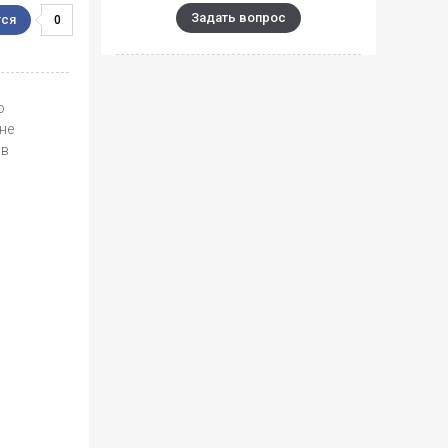
Задать вопрос
0
о
не
 в