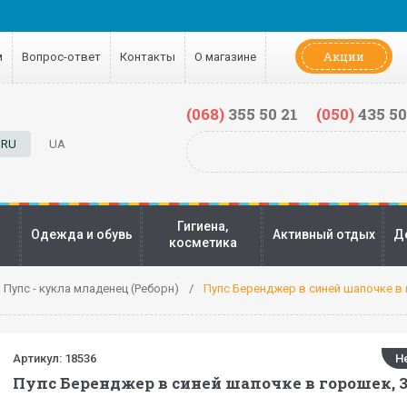
Акции
м
Вопрос-ответ
Контакты
О магазине
(068)
355 50 21
(050)
435 50
RU
UA
Гигиена,
Одежда и обувь
Активный отдых
Д
косметика
Пупс - кукла младенец (Реборн)
Пупс Беренджер в синей шапочке в 
Артикул:
18536
Н
Пупс Беренджер в синей шапочке в горошек, 3