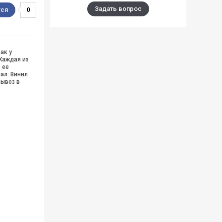
Задать вопрос
0
ак у
 Каждая из
 ее
ал: Винил
вывоз в