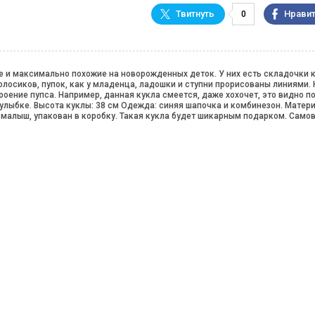
0
 и максимально похожие на новорожденных деток. У них есть складочки к
олосиков, пупок, как у младенца, ладошки и ступни прорисованы линиями.
роение пупса. Например, данная кукла смеется, даже хохочет, это видно по
 улыбке. Высота куклы: 38 см Одежда: синяя шапочка и комбинезон. Матери
 малыш, упакован в коробку. Такая кукла будет шикарным подарком. Само