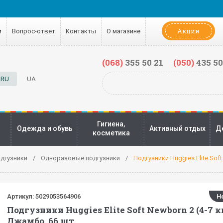
Акции
м
Вопрос-ответ
Контакты
О магазине
(068)
355 50 21
(050)
435 50
RU
UA
Гигиена,
Одежда и обувь
Активный отдых
Д
косметика
дгузники
Одноразовые подгузники
Подгузники Huggies Elite Soft
Артикул:
5029053564906
Н
Подгузники Huggies Elite Soft Newborn 2 (4-7 к
Джамбо, 66 шт