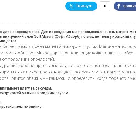
0
льно для новорожденных. Для их создания мы использовали очень мягкие м
 внутренний слой SoftAbsorb (Софт Абсорб) поглощает влагу и жидкий сту
но долго.
й барьер между кожей малыша и жидким стулом. Мягкие материалы
ак мамины объятия. Микропоры, позволяющие коже "дышать", обес
ают появление опрелостей.
дгузник хорошо прилегал к телу, но при этом не передавливал жив
армашек на поясе, предотвращает протеканием жидкого стула по 
к становится влажным - так можно определить, когда пора его сме
впитывает влагу за секунды.
ежду кожей малыша и жидким стулом.
.
протеканием по спинке.
.