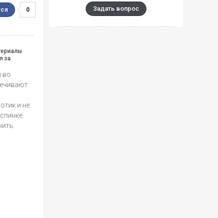
Задать вопрос
0
атериалы
л за
 во
печивают
отик и не
спинке.
нить.