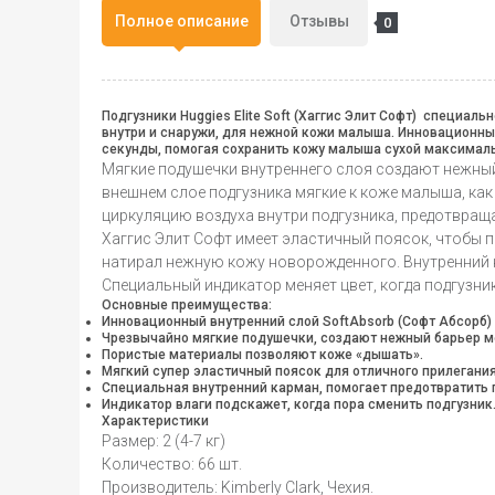
Полное описание
Отзывы
0
Подгузники Huggies Elite Soft (Хаггис Элит Софт) специа
внутри и снаружи, для нежной кожи малыша. Инновационный
секунды, помогая сохранить кожу малыша сухой максималь
Мягкие подушечки внутреннего слоя создают нежны
внешнем слое подгузника мягкие к коже малыша, к
циркуляцию воздуха внутри подгузника, предотвращ
Хаггис Элит Софт имеет эластичный поясок, чтобы по
натирал нежную кожу новорожденного. Внутренний к
Специальный индикатор меняет цвет, когда подгузни
Основные преимущества:
Инновационный внутренний слой SoftAbsorb (Софт Абсорб) 
Чрезвычайно мягкие подушечки, создают нежный барьер м
Пористые материалы позволяют коже «дышать».
Мягкий супер эластичный поясок для отличного прилегания
Специальная внутренний карман, помогает предотвратить 
Индикатор влаги подскажет, когда пора сменить подгузник
Характеристики
Размер: 2 (4-7 кг)
Количество: 66 шт.
Производитель: Kimberly Clark, Чехия.