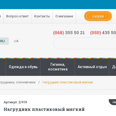
Акции
м
Вопрос-ответ
Контакты
О магазине
(068)
355 50 21
(050)
435 50
RU
UA
Гигиена,
Одежда и обувь
Активный отдых
Д
косметика
грудники, слюнявчики
Нагрудник пластиковый мягкий
Артикул:
2/919
Н
Нагрудник пластиковый мягкий