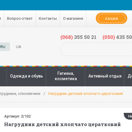
Акции
м
Вопрос-ответ
Контакты
О магазине
(068)
355 50 21
(050)
435 50
RU
UA
Гигиена,
Одежда и обувь
Активный отдых
Д
косметика
грудники, слюнявчики
Нагрудник детский хлопчато цератковий
Артикул:
2/102
Н
Нагрудник детский хлопчато цератковий