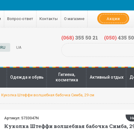
Акции
м
Вопрос-ответ
Контакты
О магазине
(068)
355 50 21
(050)
435 50
RU
UA
Гигиена,
Одежда и обувь
Активный отдых
Д
косметика
Куколка Штеффи волшебная бабочка Симба, 29 см
Артикул:
5733047N
Н
Куколка Штеффи волшебная бабочка Симба, 2