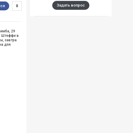
Задать вопрос
0
имба, 29
а Штеффи в
ы, завтра
на для