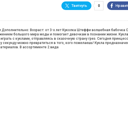
0
и Дополнительно: Возраст: от 3-х лет Куколка Штеффи волшебная бабочка С
жением большого мира моды и помогает девочкам в познании жизни. Кукл
грать с куклами, отправляясь в сказочную страну грез. Сегодня принцесс
 секунду можно превратиться в того, кого пожелаешь! Кукла предназначе
материалов. В ассортименте 2 вида