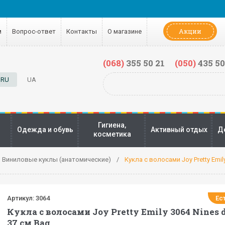
Акции
м
Вопрос-ответ
Контакты
О магазине
(068)
355 50 21
(050)
435 50
RU
UA
Гигиена,
Одежда и обувь
Активный отдых
Д
косметика
Виниловые куклы (анатомические)
Кукла с волосами Joy Pretty Emily
Артикул:
3064
Ес
Кукла с волосами Joy Pretty Emily 3064 Nines d
37 см Bag