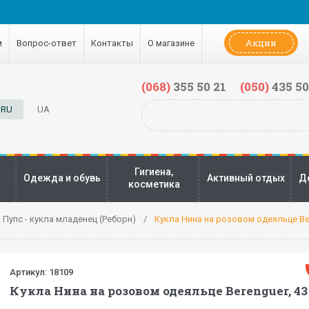
Акции
м
Вопрос-ответ
Контакты
О магазине
(068)
355 50 21
(050)
435 50
RU
UA
Гигиена,
Одежда и обувь
Активный отдых
Д
косметика
Пупс - кукла младенец (Реборн)
Кукла Нина на розовом одеяльце Ber
Артикул:
18109
Кукла Нина на розовом одеяльце Berenguer, 43