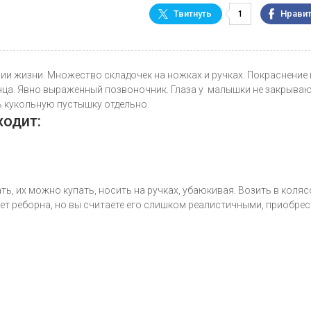
1
ии жизни. Множество складочек на ножках и ручках. Покраснение 
денца. Явно выраженный позвоночник. Глаза у малышки не закрываю
ть кукольную пустышку отдельно.
ходит:
ть, их можно купать, носить на ручках, убаюкивая. Возить в коляс
чет реборна, но вы считаете его слишком реалистичными, приобрес