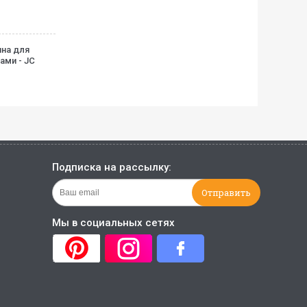
нна для
Коляска для кукол Марио Хит
Бутылочка для к
ами - JC
для пупсов до 60 см
исчезающим м
2 200
грн.
150
грн.
Подписка на рассылку:
Мы в социальных сетях