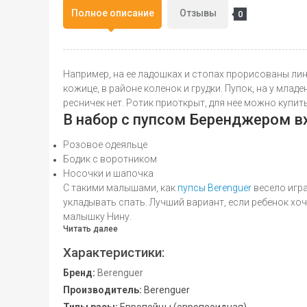
Полное описание
Отзывы
0
Например, на ее ладошках и стопах прорисованы лин
кожице, в районе коленок и грудки. Пупок, на у мла
ресничек нет. Ротик приоткрыт, для нее можно купи
В набор с пупсом Беренджером в
Розовое одеяльце
Бодик с воротником
Носочки и шапочка
С такими малышами, как
пупсы Berenguer
весело игра
укладывать спать. Лучший вариант, если ребенок хо
малышку Нину.
Читать далее
Характеристики:
Бренд:
Berenguer
Производитель:
Berenguer