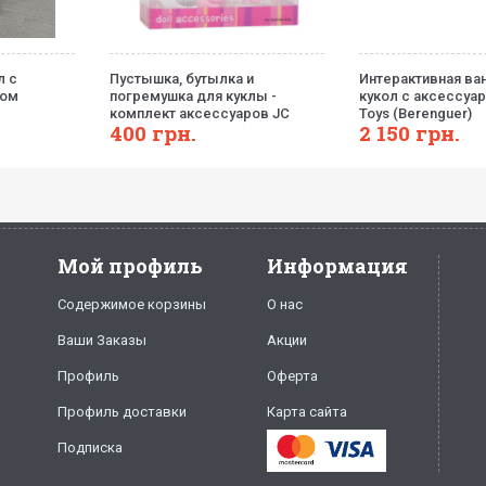
л с
Пустышка, бутылка и
Интерактивная ва
ком
погремушка для куклы -
кукол с аксессуар
комплект аксессуаров JC
Toys (Berenguer)
400
грн.
2 150
грн.
Toys(розовый цвет)
Мой профиль
Информация
Содержимое корзины
О нас
Ваши Заказы
Акции
Профиль
Оферта
Профиль доставки
Карта сайта
Подписка