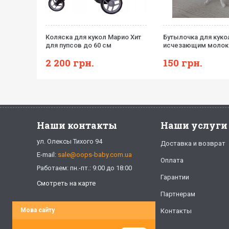
для
Коляска для кукол Марио Хит
Бутылочка для куко
 - JC
для пупсов до 60 см
исчезающим моло
2 200
грн.
150
грн.
Наши контакты
Наши услуги
ул. Олексы Тихого 94
Доставка и возврат
E-mail:
sale@oops-baby.com.ua
Оплата
Работаем: пн.-пт.: 9:00 до 18:00
Гарантии
Смотреть на карте
Партнерам
Мова сайту
Контакты