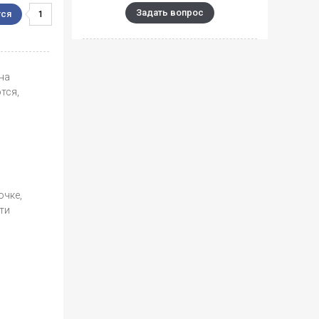
Задать вопрос
1
на
тся,
очке,
ти