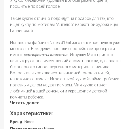
У куколки-девочки кудрявые волосы рыжего цвета,
прошитые по всей голове.
Такие куклы отлично подойдут на подарок для тех, кто
ищет куклу по мотивам "Ангелов" известной художницы
Гапчинской.
Испанская фабрика Nines d’Onil изготавливает кукол уже
много лет. Ее изделия прошли европейские проверки и
имеют
сертификаты качества
. Игрушку Мию приятно
взять в руки, она имеет легкий аромат ванили, сделана из
безопасного гипоаллергенного материала - винила.
Волосы из высококачественных нейлоновых нитей,
напоминают живые. Игра с такой куклой займет ребенка
полезным делом на долгие часы. Мия кукла станет
любимицей вашей доченьки и украшением детской
комнаты ребенка.
Читать далее
Характеристики:
Бренд:
Nines