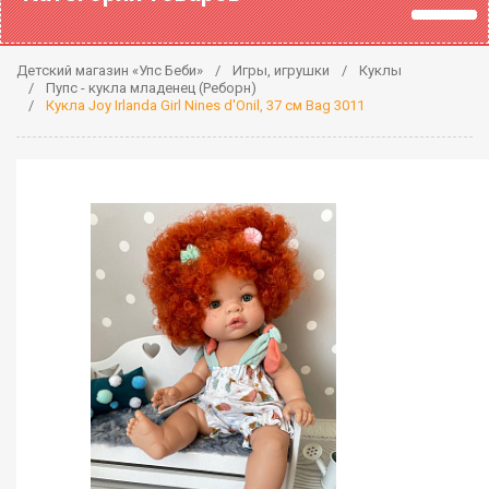
Детский магазин «Упс Беби»
Игры, игрушки
Куклы
Пупс - кукла младенец (Реборн)
Кукла Joy Irlanda Girl Nines d'Onil, 37 см Bag 3011