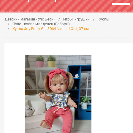
Детский магазин «Упс Беби»
Игры, игрушки
Куклы
Пупс - кукла младенец (Реборн)
Кукла Joy Emily Girl 3064 Nines d'Onil, 37 см