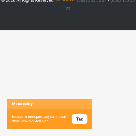
© 2026 All Rights Reserved.
(068) 355 50 21
/
(050) 435 50
21
Мова сайту
Бажаєте використовувати сайт
Так
українською мовою?