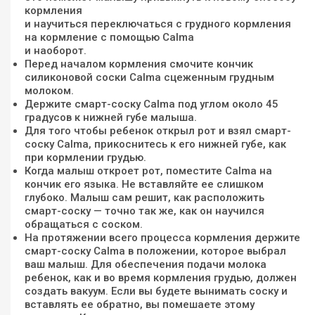
кормления
и научиться переключаться с грудного кормления
на кормление с помощью Calma
и наоборот.
Перед началом кормления смочите кончик
силиконовой соски Calma сцеженным грудным
молоком.
Держите смарт-соску Calma под углом около 45
градусов к нижней губе малыша.
Для того чтобы ребенок открыл рот и взял смарт-
соску Calma, прикоснитесь к его нижней губе, как
при кормлении грудью.
Когда малыш откроет рот, поместите Calma на
кончик его языка. Не вставляйте ее слишком
глубоко. Малыш сам решит, как расположить
смарт-соску — точно так же, как он научился
обращаться с соском.
На протяжении всего процесса кормления держите
смарт-соску Calma в положении, которое выбрал
ваш малыш. Для обеспечения подачи молока
ребенок, как и во время кормления грудью, должен
создать вакуум. Если вы будете вынимать соску и
вставлять ее обратно, вы помешаете этому