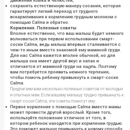
движений языка и челюстей;
сохранять естественную манеру сосания, которая
гарантирует легкий переход от грудного
вскармливания к кормлению грудным молоком с
помощью Calma и обратно.
Кормление. Полезные советы
Вполне естественно, что ваш малыш будет немного
волноваться при первом использовании смарт-
соски Calma, ведь малыш впервые сталкивается с
чем-то иным вместо знакомой ему маминой груди.
Для нас Calma кажется вполне обычной, но для
малыша она имеет другой вкус и запах и
отличается от маминой груди на ощупь. Поэтому
вам потребуется проявить немного терпения,
чтобы помочь ребенку привыкнуть к смарт-соске
Calma.
Предлагаем вам несколько полезных советов от молодых
и опытных мам. Если вашему малышу трудно привыкнуть к
смарт-соске Calma, эти советы помогут ему.
Первое кормление с помощью Calma вместо мамы
может провести другой взрослый. Кроме того,
используйте положение отличное от того, в
котором ребенок находится при кормлении грудью.
Это поможет малышу привыкнуть к новому способу