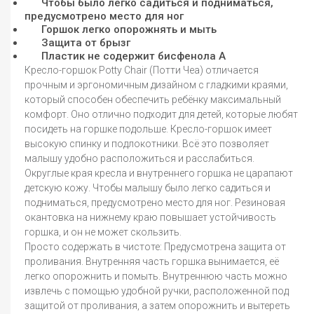
Чтобы было легко садиться и подниматься,
предусмотрено место для ног
Горшок легко опорожнять и мыть
Защита от брызг
Пластик не содержит бисфенола А
Кресло-горшок Potty Chair (Потти Чеа) отличается
прочным и эргономичным дизайном с гладкими краями,
который способен обеспечить ребёнку максимальный
комфорт. Оно отлично подходит для детей, которые любят
посидеть на горшке подольше. Кресло-горшок имеет
высокую спинку и подлокотники. Всё это позволяет
малышу удобно расположиться и расслабиться.
Округлые края кресла и внутреннего горшка не царапают
детскую кожу. Чтобы малышу было легко садиться и
подниматься, предусмотрено место для ног. Резиновая
окантовка на нижнему краю повышает устойчивость
горшка, и он не может скользить.
Просто содержать в чистоте: Предусмотрена защита от
проливания. Внутренняя часть горшка вынимается, её
легко опорожнить и помыть. Внутреннюю часть можно
извлечь с помощью удобной ручки, расположенной под
защитой от проливания, а затем опорожнить и вытереть