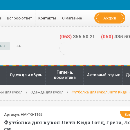
Акции
м
Вопрос-ответ
Контакты
О магазине
(068)
355 50 21
(050)
435 50
RU
UA
Гигиена,
Одежда и обувь
Активный отдых
Д
косметика
ры для кукол
Одежда для кукол
Футболка для кукол Литл Кидз Го
Артикул:
HM-TG-1165
Ес
Футболка для кукол Литл Кидз Готц, Грета, Ло
см