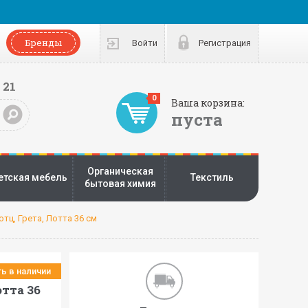
Бренды
Войти
Регистрация
 21
0
Ваша корзина:
пуста
Органическая
етская мебель
Текстиль
бытовая химия
тц, Грета, Лотта 36 см
ть в наличии
тта 36