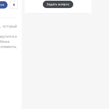
Задать вопрос
0
, который
крутится и
бенка.
 элементы,