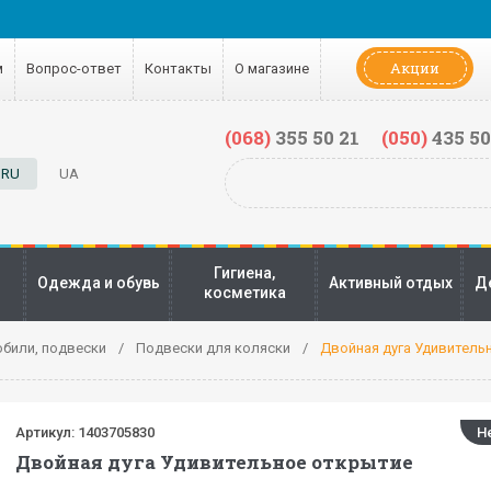
Акции
м
Вопрос-ответ
Контакты
О магазине
(068)
355 50 21
(050)
435 50
RU
UA
Гигиена,
Одежда и обувь
Активный отдых
Д
косметика
били, подвески
Подвески для коляски
Двойная дуга Удивитель
Артикул:
1403705830
Н
Двойная дуга Удивительное открытие