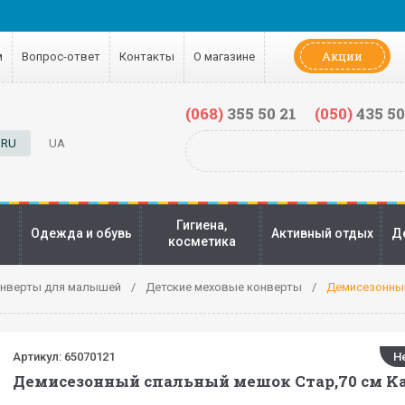
Акции
м
Вопрос-ответ
Контакты
О магазине
(068)
355 50 21
(050)
435 50
RU
UA
Гигиена,
Одежда и обувь
Активный отдых
Д
косметика
нверты для малышей
Детские меховые конверты
Демисезонный
Артикул:
65070121
Н
Демисезонный спальный мешок Стар,70 см Ka