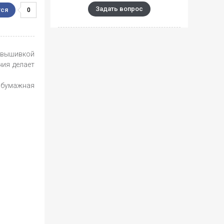
Задать вопрос
0
 вышивкой
ния делает
обумажная