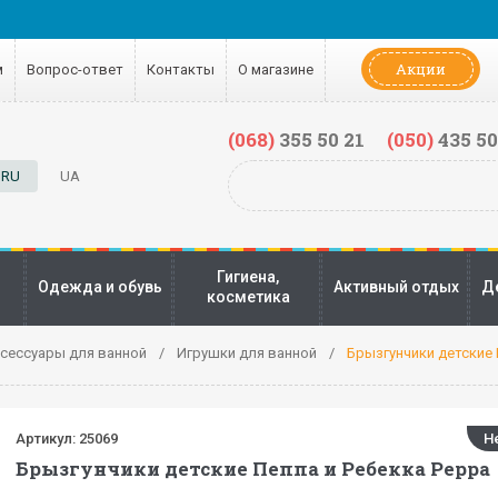
Акции
м
Вопрос-ответ
Контакты
О магазине
(068)
355 50 21
(050)
435 50
RU
UA
Гигиена,
Одежда и обувь
Активный отдых
Д
косметика
сессуары для ванной
Игрушки для ванной
Брызгунчики детские 
Артикул:
25069
Н
Брызгунчики детские Пеппа и Ребекка Peppa