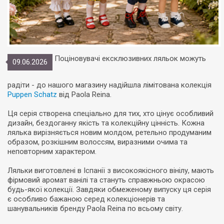
Поціновувачі ексклюзивних ляльок можуть
09.06.2026
радіти - до нашого магазину надійшла лімітована колекція
Puppen Schatz
від Paola Reina.
Ця серія створена спеціально для тих, хто цінує особливий
дизайн, бездоганну якість та колекційну цінність. Кожна
лялька вирізняється новим молдом, ретельно продуманим
образом, розкішним волоссям, виразними очима та
неповторним характером.
Ляльки виготовлені в Іспанії з високоякісного вінілу, мають
фірмовий аромат ванілі та стануть справжньою окрасою
будь-якої колекції. Завдяки обмеженому випуску ця серія
є особливо бажаною серед колекціонерів та
шанувальників бренду Paola Reina по всьому світу.