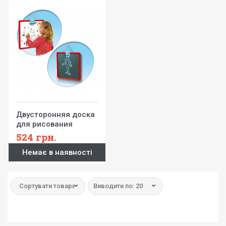
Двусторонняя доска
для рисования
Smoby
524
грн.
Немає в наявності
Сортувати товари:
Виводити по: 20