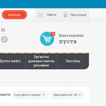
Бренди
Увійти
Реєстрація
 21
0
Ваша корзина:
пуста
Органічні
Дитячі меблі
домашні хімічні
Текстиль
речовини
ОВАРИ:
Сортувати товари:
Виводити по: 20