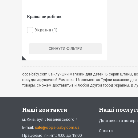
Країна виробник
Україна
(1)
oops-baby.com.ua - лучший магазин для детей. В серии Штаны, 
посуды игрушечной Ромашка 16 элементов Туфли кожаные для ку
товары. сможем доставить в и любой другой город Украины. В л
Наші контакти
Наші послуг
м. Київ, вул. Леваневського 4
Доставка та поверн
E-mail:
sale@oops-baby.com.ua
Оплата
Працюємо: пн.-пт.: 9:00 до 18:00