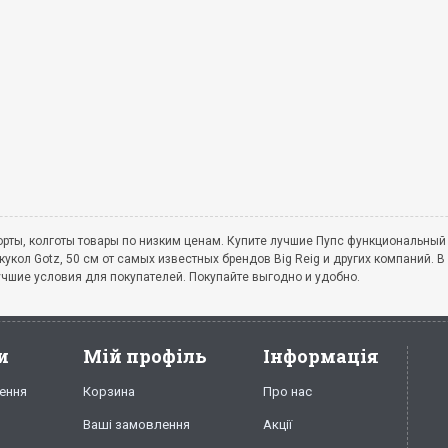
шорты, колготы товары по низким ценам. Купите лучшие Пупс функциональный
кол Gotz, 50 см от самых известных брендов Big Reig и других компаний. В
учшие условия для покупателей. Покупайте выгодно и удобно.
и
Мій профіль
Інформація
ення
Корзина
Про нас
Ваші замовлення
Акції