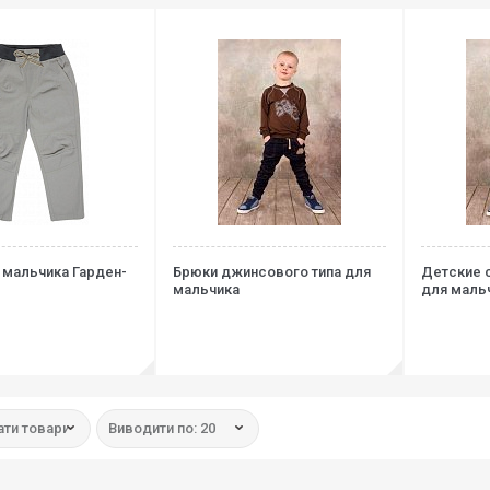
 мальчика Гарден-
Брюки джинсового типа для
Детские 
мальчика
для маль
ти товари:
Виводити по: 20