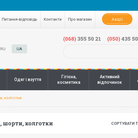
Акції
Питання-відповідь
Контакти
Про магазин
(068)
355 50 21
(050)
435 50
RU
UA
Гігієна,
Активний
Одяг і взуття
косметика
відпочинок
и, колготки
 шорти, колготки
СОРТУВАТИ Т