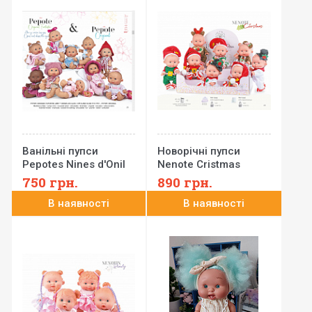
Ванільні пупси
Новорічні пупси
Pepotes Nines d'Onil
Nenote Cristmas
0444, 26 см
Marina&Pau 0944
750
грн.
890
грн.
(пакет), 26 см
В наявності
В наявності