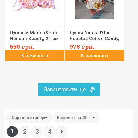
Пупсики Marina&Pau
Пупси Nines d'Onil
Nenotin Beauty, 21 см
Pepotes Cotton Candy,
26 см
650
грн.
975
грн.
В наявності
В наявності
Завантажити ще
Сортувати товари:
Виводити по: 20
1
2
3
4