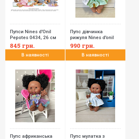
Пупси Nines d'Onil
Пупс дівчинка
Pepotes 0434, 26 см
рижуля Nines d'onil
(заплющують очі)
Pepotes заплющує
845
грн.
990
грн.
очі, 26 см
В наявності
В наявності
Пупс африканська
Пупс мулатка з