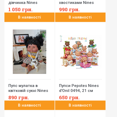
дівчинка Nines
хвостиками Nines
Pepotes заплющує
Pepotes заплющує
1 050
грн.
990
грн.
очі, 26 см
очі, 26 см
В наявності
В наявності
Пупс мулатка в
Пупси Pepotes Nines
квітковій сукні Nines
d'Onil 0494, 21 см
Pepotes заплющує
890
грн.
650
грн.
очі, 26 см
В наявності
В наявності