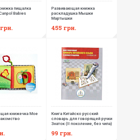
книжка пищалка
Развивающая книжка
Canpol Babies
раскладушка Мышки
Мартышки
грн.
455
грн.
щая книжечка Мое
Книга Китайско русский
накомство
словарь для говорящей ручки
Знаток (ІІ поколение, без чипа)
н.
99
грн.