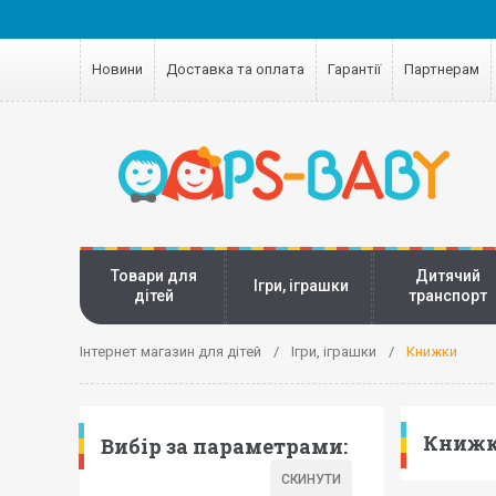
Новини
Доставка та оплата
Гарантії
Партнерам
Товари для
Дитячий
Ігри, іграшки
дітей
транспорт
Інтернет магазин для дітей
Ігри, іграшки
Книжки
Книж
Вибір за параметрами: