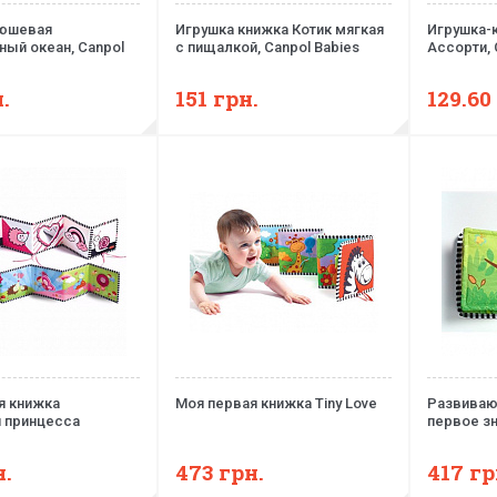
люшевая
Игрушка книжка Котик мягкая
Игрушка-
ный океан, Canpol
с пищалкой, Canpol Babies
Ассорти, 
.
151
грн.
129.60
я книжка
Моя первая книжка Tiny Love
Развиваю
 принцесса
первое з
н.
473
грн.
417
гр