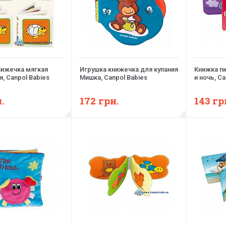
нижечка мягкая
Игрушка книжечка для купания
Книжка п
, Canpol Babies
Мишка, Canpol Babies
и ночь, Ca
.
172
грн.
143
гр