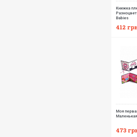
Книжка п
Разноцвет
Babies
412
грн
Моя перва
Маленькая
473
гр