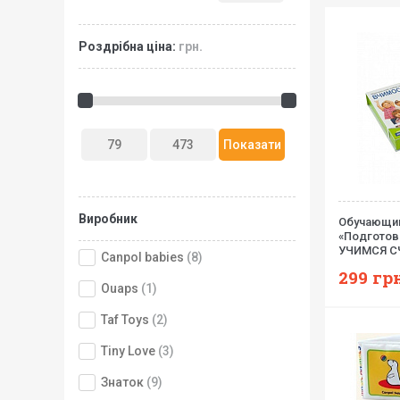
Роздрібна ціна:
грн.
Виробник
Обучающий
«Подготов
УЧИМСЯ С
Canpol babies
(8)
299
грн
Ouaps
(1)
Taf Toys
(2)
Tiny Love
(3)
Знаток
(9)