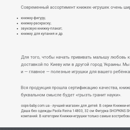
Современный ассортимент книжек-игрушек очень широк
книжку-фигуру;
книжку-раскраску;
звуковую книжку-плакат;
книжку для купания и др.
Для того, чтобы начать прививать малышу любовь к
доставкой по Киеву или в другой город Украины. Мы
и — главное — полезные игрушки для вашего ребёнка
Вся продукция прошла сертификацию качества, книж
буквальном смысле будет «грызть гранит науки».
oops-baby.com.ua - лучший магазин для детей. В серии Книжки-иг
Даша без одежды Paola Reina 14803, 32 см Фигурка SHOPKINS S
компаний. В категории Книжки-игрушки только самые востребов