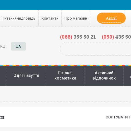
Акції
Питання-відповідь
Контакти
Про магазин
(068)
355 50 21
(050)
435 50
RU
UA
Гігієна,
Активний
Одяг і взуття
косметика
відпочинок
ки
СОРТУВАТИ Т