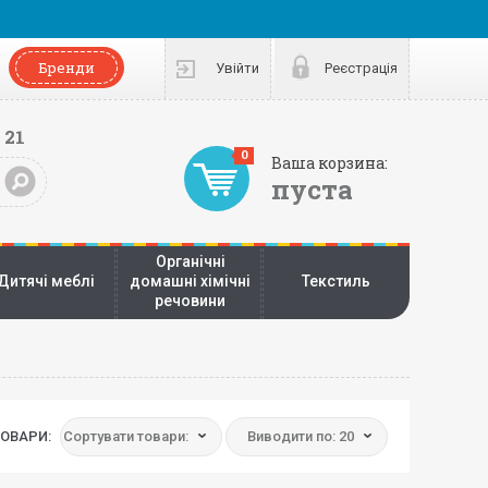
Бренди
Увійти
Реєстрація
 21
0
Ваша корзина:
пуста
Органічні
Дитячі меблі
домашні хімічні
Текстиль
речовини
ОВАРИ:
Сортувати товари:
Виводити по: 20