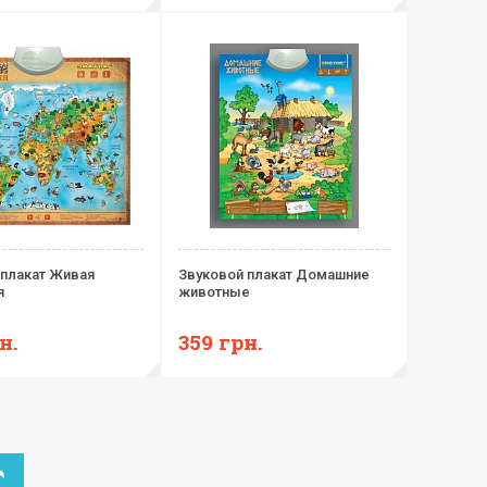
 плакат Живая
Звуковой плакат Домашние
я
животные
н.
359
грн.