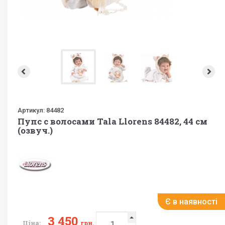
Артикул:
84482
Пупс с волосами Tala Llorens 84482, 44 см
(озвуч.)
Є в наявності
3 450
Ціна:
грн.