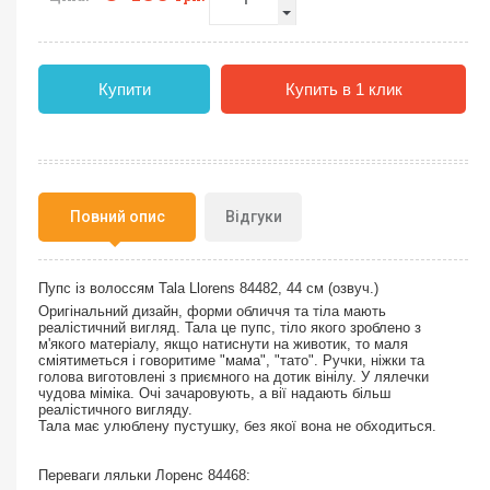
Купити
Купить в 1 клик
Повний опис
Відгуки
Пупс із волоссям Tala Llorens 84482, 44 см (озвуч.)
Оригінальний дизайн, форми обличчя та тіла мають
реалістичний вигляд. Тала це пупс, тіло якого зроблено з
м'якого матеріалу, якщо натиснути на животик, то маля
сміятиметься
і говоритиме "мама", "тато". Ручки, ніжки та
голова виготовлені з приємного на дотик вінілу. У лялечки
чудова міміка. Очі зачаровують, а вії надають більш
реалістичного вигляду.
Тала має улюблену пустушку, без якої вона не обходиться.
Переваги ляльки Лоренс 84468: