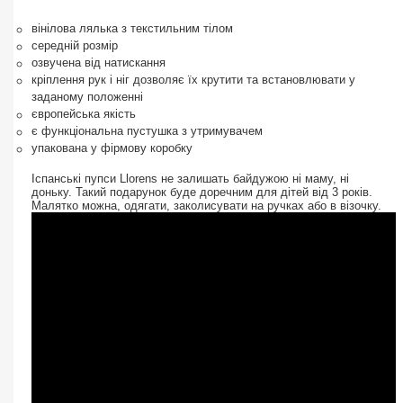
вінілова лялька з текстильним тілом
середній розмір
озвучена від натискання
кріплення рук і ніг дозволяє їх крутити та встановлювати у
заданому положенні
європейська якість
є функціональна пустушка з утримувачем
упакована у фірмову коробку
Іспанські пупси Llorens не залишать байдужою ні маму, ні
доньку. Такий подарунок буде доречним для дітей від 3 років.
Малятко можна, одягати, заколисувати на ручках або в візочку.