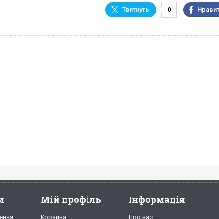
0
и
Мій профіль
Інформація
ення
Корзина
Про нас