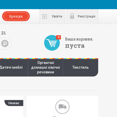
Бренди
Увійти
Реєстрація
 21
0
Ваша корзина:
пуста
Органічні
Дитячі меблі
домашні хімічні
Текстиль
речовини
Немає