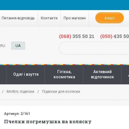
Акції
Питання-відповідь
Контакти
Про магазин
(068)
355 50 21
(050)
435 50
RU
UA
Гігієна,
Активний
Одяг і взуття
косметика
відпочинок
Мобілі, підвіски
Підвіски для коляски
Артикул:
2/161
Пчелки погремушка на коляску