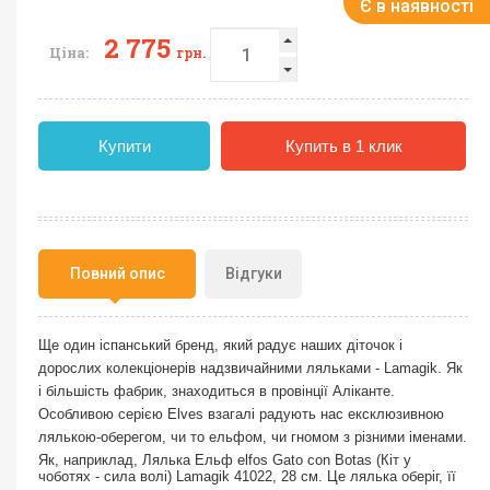
Є в наявності
2 775
Ціна:
грн.
Купити
Купить в 1 клик
Повний опис
Відгуки
Ще один іспанський бренд, який радує наших діточок і
дорослих колекціонерів надзвичайними ляльками - Lamagik. Як
і більшість фабрик, знаходиться в провінції Аліканте.
Особливою серією Elves взагалі радують нас ексклюзивною
лялькою-оберегом, чи то ельфом, чи гномом з різними іменами.
Як, наприклад, Лялька Ельф elfos Gato con Botas (Кіт у
чоботях - сила волі) Lamagik 41022, 28 см. Це лялька оберіг, її