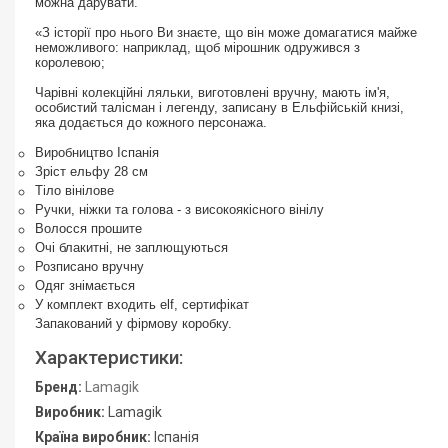
можна дарувати.
«З історії про нього Ви знаєте, що він може домагатися майже
неможливого: наприклад, щоб мірошник одружився з
королевою;
Чарівні колекційні ляльки, виготовлені вручну, мають ім'я,
особистий талісман і легенду, записану в Ельфійській книзі,
яка додається до кожного персонажа.
Виробництво Іспанія
Зріст ельфу 28 см
Тіло вінілове
Ручки, ніжки та голова - з високоякісного вінілу
Волосся прошите
Очі блакитні, не заплющуються
Розписано вручну
Одяг знімається
У комплект входить elf, сертифікат
Запакований у фірмову коробку.
Характеристики:
Бренд:
Lamagik
Виробник:
Lamagik
Країна виробник:
Іспанія