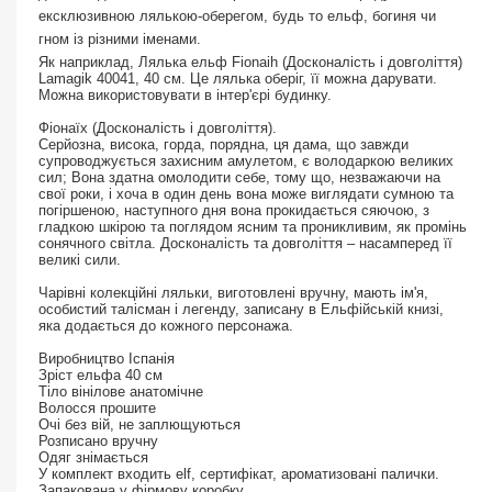
ексклюзивною лялькою-оберегом, будь то ельф, богиня чи
гном із різними іменами.
Як наприклад, Лялька ельф Fionaih (Досконалість і довголіття)
Lamagik 40041, 40 см. Це лялька оберіг, її можна дарувати.
Можна використовувати в інтер'єрі будинку.
Фіонаїх (Досконалість і довголіття).
Серйозна, висока, горда, порядна, ця дама, що завжди
супроводжується захисним амулетом, є володаркою великих
сил; Вона здатна омолодити себе, тому що, незважаючи на
свої роки, і хоча в один день вона може виглядати сумною та
погіршеною, наступного дня вона прокидається сяючою, з
гладкою шкірою та поглядом ясним та проникливим, як промінь
сонячного світла. Досконалість та довголіття – насамперед її
великі сили.
Чарівні колекційні ляльки, виготовлені вручну, мають ім'я,
особистий талісман і легенду, записану в Ельфійській книзі,
яка додається до кожного персонажа.
Виробництво Іспанія
Зріст ельфа 40 см
Тіло вінілове анатомічне
Волосся прошите
Очі без вій, не заплющуються
Розписано вручну
Одяг знімається
У комплект входить elf, сертифікат, ароматизовані палички.
Запакована у фірмову коробку.