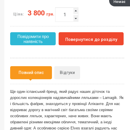
Немає
3 800
Ціна:
грн.
Повідомити про
Повернутися до розділу
наявність
Повний опис
Відгуки
Ще один іспанський бренд, який радує наших діточок та
дорослих колекціонерів надзвичайними ляльками – Lamagik. Як
і більшість фабрик, знаходиться у провінції Аліканте. Для нас
відкриває дорогу в магічний світ багатьма своїми серіями
особливих ляльок, характерних, наче живих. Вони мають
обрамлені різними емоціями обличчя, тематичний, а іноді
дивний одяг. А особливою серією Elves взагалі радують нас