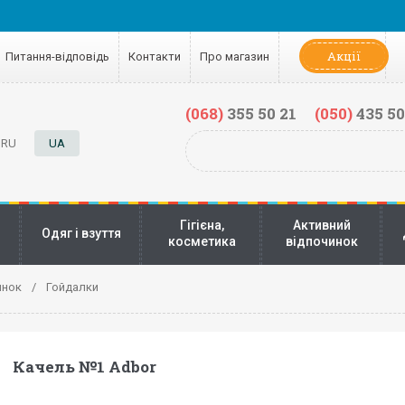
Акції
Питання-відповідь
Контакти
Про магазин
(068)
355 50 21
(050)
435 50
RU
UA
Гігієна,
Активний
Одяг і взуття
косметика
відпочинок
инок
Гойдалки
Качель №1 Adbor