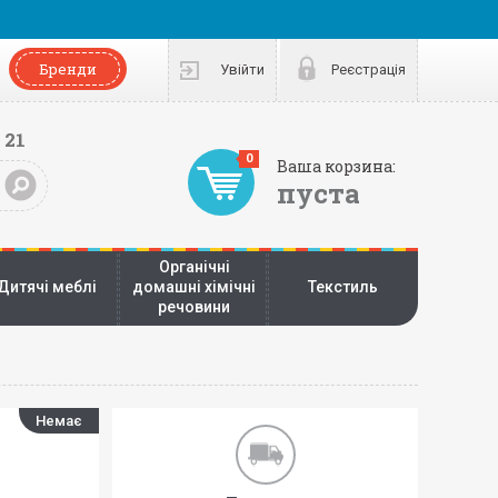
Бренди
Увійти
Реєстрація
 21
0
Ваша корзина:
пуста
Органічні
Дитячі меблі
домашні хімічні
Текстиль
речовини
Немає