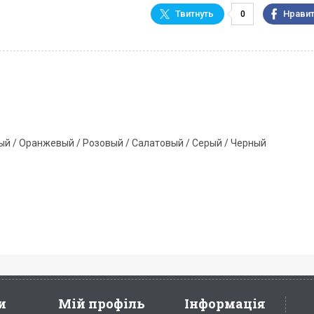
0
ый / Оранжевый / Розовый / Салатовый / Серый / Черный
и
Мій профіль
Інформація