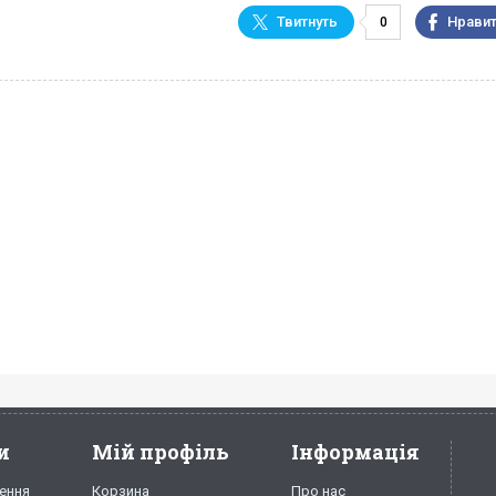
0
и
Мій профіль
Інформація
ення
Корзина
Про нас