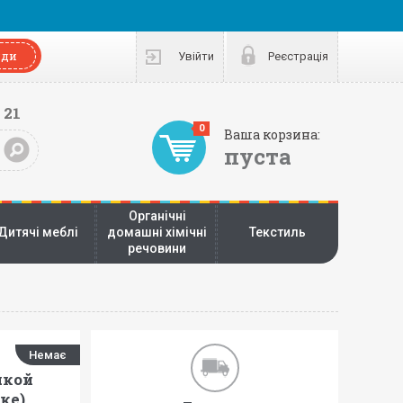
нди
Увійти
Реєстрація
 21
0
Ваша корзина:
пуста
Органічні
Дитячі меблі
домашні хімічні
Текстиль
речовини
Немає
чкой
ке)