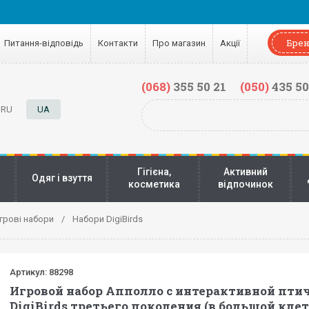
Бре
Питання-відповідь
Контакти
Про магазин
Акції
(068)
355 50 21
(050)
435 50
RU
UA
Гігієна,
Активний
Одяг і взуття
косметика
відпочинок
Ігрові набори
Набори DigiBirds
Артикул:
88298
Игровой набор Апполло с интерактивной пти
DigiBirds третьего поколения (в большой клет